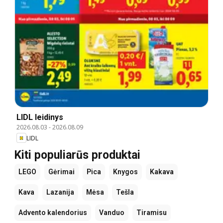
LIDL leidinys
2026.08.03
-
2026.08.09
LIDL
Kiti populiarūs produktai
LEGO
Gėrimai
Pica
Knygos
Kakava
Kava
Lazanija
Mėsa
Tešla
Advento kalendorius
Vanduo
Tiramisu