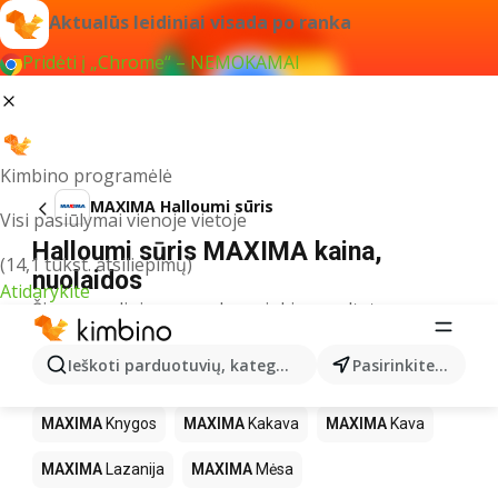
Aktualūs leidiniai visada po ranka
Pridėti į „Chrome“ – NEMOKAMAI
Kimbino programėlė
MAXIMA Halloumi sūris
Visi pasiūlymai vienoje vietoje
Halloumi sūris MAXIMA kaina,
(14,1 tūkst. atsiliepimų)
nuolaidos
Atidarykite
Šiuo pavadinimu neradome jokių rezultatų
Kiti produktai parduotuvėse MAXIMA
Ieškoti parduotuvių, kategorijų, produktų...
Pasirinkite miestą
MAXIMA
LEGO
MAXIMA
Gėrimai
MAXIMA
Pica
MAXIMA
Knygos
MAXIMA
Kakava
MAXIMA
Kava
MAXIMA
Lazanija
MAXIMA
Mėsa