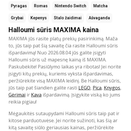
Pyragas
Romas
Nintendo Switch
Matcha
Grybai
Kepenys
Stalo žaidimai
Ašvaganda
Halloumi sūris MAXIMA kaina
MAXIMA jūs rasite platų prekių pasirinkimą. Maža
to, jūs taip pat šią savaitę čia rasite Halloumi sūris
išpardavimą! Nuo 2026.08.04 jūs galite įsigyti
Halloumi sūris už mapesnę kainą iš MAXIMA.
Paskubėkite! Pasiūlymo laikas yra ribotas! Jei norite
įsigyti kitų prekių, kuriems vyksta išpardavimas,
peržiūrėkite visą MAXIMA leidinį. Be Halloumi sūris,
jūs taip pat šiandien galite rasti
LEGO
,
Pica
,
Knygos
,
Gėrimai
ir
Kava
išpardavimą. Įsigykite viską ko jums
reikia pigiau!
Mėgaukitės sutaupydami Halloumi sūris taip pat ir
kitose parduotuvėse. Jei norite sužinoti, kas šią ar
kitą savaitę siūlo geriausias kainas, peržiūrėkite