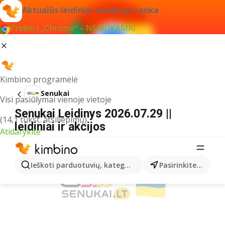
Aktualūs leidiniai visada po ranka
Pridėti į „Chrome“ – NEMOKAMAI
Kimbino programėlė
Senukai
Visi pasiūlymai vienoje vietoje
Senukai Leidinys 2026.07.29 ||
(14,1 tūkst. atsiliepimų)
leidiniai ir akcijos
Atidarykite
REKLAMA
Ieškoti parduotuvių, kategorijų, produktų...
Pasirinkite miestą