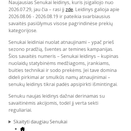
Naujausias Senukai leidinys, kuris įsigaliojo nuo
2026.07.29, jau čia – rasi jį
zde
. Leidinys galioja apie
2026.08.06 - 2026.08.19 ir pateikia svarbiausius
savaitės pasiūlymus visose pagrindinėse prekių
kategorijose.
Senukai leidiniai nuolat atnaujinami – ypač prieš
sezono pradžią, šventes ar temines kampanijas.
Šios savaitės numeris – Senukai leidinys – kupinas
nuolaidų statybinėms medžiagoms, įrankiams,
buities technikai ir sodo prekėms. Jei tave domina
dideli pirkimai ar smulkūs namų atnaujinimai –
senukų leidinys tikrai padės apsipirkti išmintingai.
Senuku naujas leidinys dažnai derinamas su
savaitinėmis akcijomis, todėl jį verta sekti
reguliariai.
Skaityti daugiau Senukai