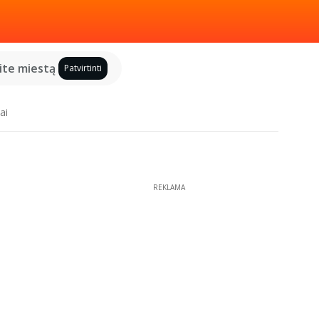
kite miestą
Patvirtinti
ai
REKLAMA