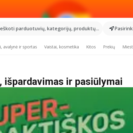
Ieškoti parduotuvių, kategorijų, produktų...
Pasirin
, avalynė ir sportas
Vaistai, kosmetika
Kitos
Prekių
Miest
s, išpardavimas ir pasiūlymai