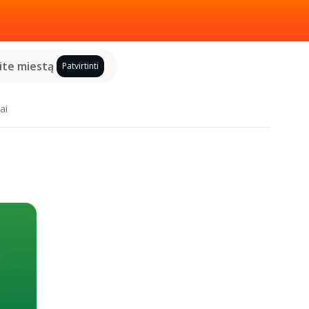
kite miestą
Patvirtinti
ai