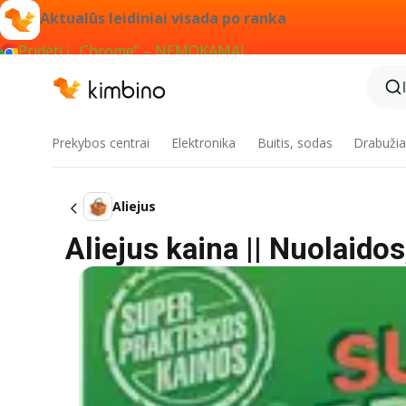
Aktualūs leidiniai visada po ranka
Pridėti į „Chrome“ – NEMOKAMAI
Prekybos centrai
Elektronika
Buitis, sodas
Drabužiai
Aliejus
Aliejus kaina || Nuolaido