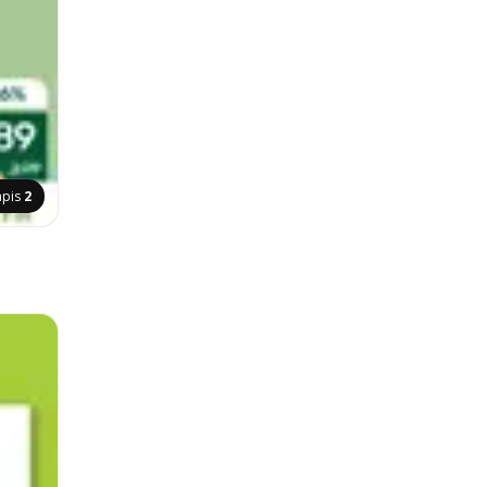
apis
2