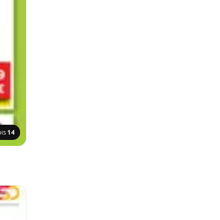
pis
14