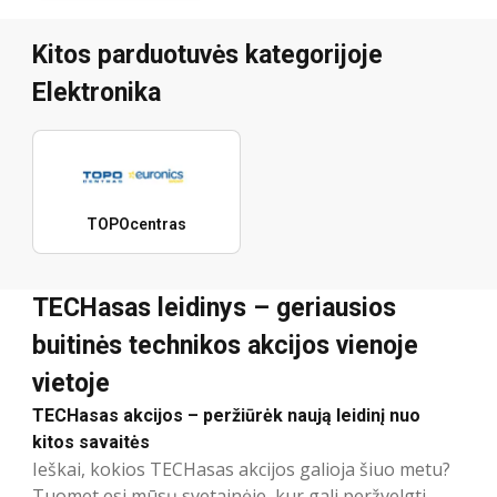
Kitos parduotuvės kategorijoje
Elektronika
TOPOcentras
TECHasas leidinys – geriausios
buitinės technikos akcijos vienoje
vietoje
TECHasas akcijos – peržiūrėk naują leidinį nuo
kitos savaitės
Ieškai, kokios TECHasas akcijos galioja šiuo metu?
Tuomet esi mūsų svetainėje, kur gali peržvelgti