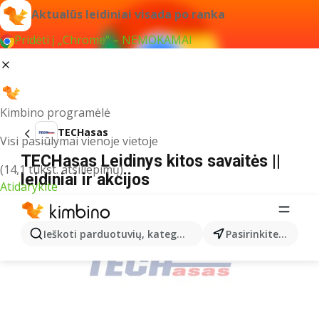
Aktualūs leidiniai visada po ranka
Pridėti į „Chrome“ – NEMOKAMAI
Kimbino programėlė
TECHasas
Visi pasiūlymai vienoje vietoje
TECHasas Leidinys kitos savaitės ||
(14,1 tūkst. atsiliepimų)
leidiniai ir akcijos
Atidarykite
REKLAMA
Ieškoti parduotuvių, kategorijų, produktų...
Pasirinkite miestą