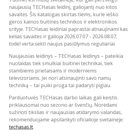
naujausią TECHasas leidinį, galiojantį nuo kitos
savaitės. Šis katalogas skirtas tiems, kurie ieško
geros kainos buitinės technikos ir elektronikos
srityje. TECHasas leidiniai paprastai atnaujinami kas
kelias savaites ir galioja 2026.07.07 - 2026.08.07,
todėl verta sekti naujus pasiūlymus reguliariai.
Naujausias leidinys – TECHasas leidinys – pateikia
nuolaidas tiek smulkiai buitinei technikai, tiek
stambiems prietaisams ir moderniems
televizoriams. Jei nori atsinaujinti savo namų
techniką – tai puiki proga tai padaryti pigiau.
Parduotuvės TECHasas darbo laikas gali keistis
priklausomai nuo sezono ar švenčių. Norėdami
sužinoti tikslias ir naujausias atidarymo valandas,
rekomenduojame apsilankyti oficialioje svetainėje:
techasas.lt
.