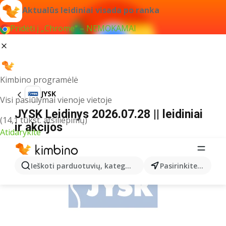
Aktualūs leidiniai visada po ranka
Pridėti į „Chrome“ – NEMOKAMAI
Kimbino programėlė
JYSK
Visi pasiūlymai vienoje vietoje
JYSK Leidinys 2026.07.28 || leidiniai
(14,1 tūkst. atsiliepimų)
ir akcijos
Atidarykite
REKLAMA
Ieškoti parduotuvių, kategorijų, produktų...
Pasirinkite miestą