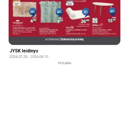
JYSK leidinys
2026.07.28
-
2026.08.10
REKLAMA