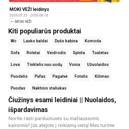
MOKI VEŽI leidinys
2026.07.23
-
2026.08.18
MOKI VEŽI
Kiti populiarūs produktai
Wc
Lauko baldai
Dušo kabina
Komoda
Sofa
Roletai
Veidrodis
Spinta
Tualetas
Lova
Tinklelis nuo uodų
Vonia
Užuolaidos
Puodelis
Pufas
Pagalvė
Fotelis
Kilimas
Puodas
Naktinis staliukas
Čiužinys esami leidiniai || Nuolaidos,
išpardavimas
Norite rasti parduotuves su mažiausiomis
kainomis? Jūs atėjote į reikiamą vietą! Mes turime