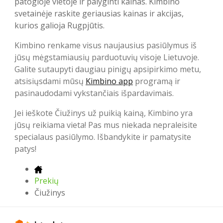
patogioje vietoje ir palyginti kainas. Kimbino
svetainėje raskite geriausias kainas ir akcijas,
kurios galioja Rugpjūtis.
Kimbino renkame visus naujausius pasiūlymus iš
jūsų mėgstamiausių parduotuvių visoje Lietuvoje.
Galite sutaupyti daugiau pinigų apsipirkimo metu,
atsisiųsdami mūsų
Kimbino app
programą ir
pasinaudodami vykstančiais išpardavimais.
Jei ieškote Čiužinys už puikią kainą, Kimbino yra
jūsų reikiama vieta! Pas mus niekada nepraleisite
specialaus pasiūlymo. Išbandykite ir pamatysite
patys!
Prekių
Čiužinys