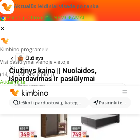
Aktualūs leidiniai visada po ranka
Pridėti į „Chrome“ – NEMOKAMAI
Kimbino programėlė
Čiužinys
Visi pasiūlymai vienoje vietoje
Čiužinys kaina || Nuolaidos,
(14,1 tūkst. atsiliepimų)
išpardavimas ir pasiūlymai
Atidarykite
Ieškoti parduotuvių, kategorijų, produktų...
Pasirinkite miestą