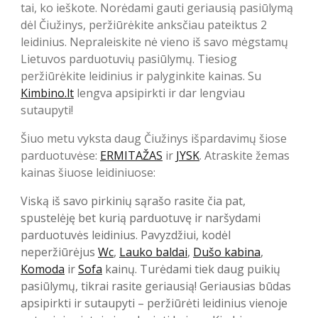
tai, ko ieškote. Norėdami gauti geriausią pasiūlymą
dėl Čiužinys, peržiūrėkite anksčiau pateiktus 2
leidinius. Nepraleiskite nė vieno iš savo mėgstamų
Lietuvos parduotuvių pasiūlymų. Tiesiog
peržiūrėkite leidinius ir palyginkite kainas. Su
Kimbino.lt
lengva apsipirkti ir dar lengviau
sutaupyti!
Šiuo metu vyksta daug Čiužinys išpardavimų šiose
parduotuvėse:
ERMITAŽAS
ir
JYSK
. Atraskite žemas
kainas šiuose leidiniuose:
Viską iš savo pirkinių sąrašo rasite čia pat,
spustelėję bet kurią parduotuvę ir naršydami
parduotuvės leidinius. Pavyzdžiui, kodėl
neperžiūrėjus
Wc
,
Lauko baldai
,
Dušo kabina
,
Komoda
ir
Sofa
kainų. Turėdami tiek daug puikių
pasiūlymų, tikrai rasite geriausią! Geriausias būdas
apsipirkti ir sutaupyti – peržiūrėti leidinius vienoje