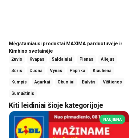
Mėgstamiausi produktai MAXIMA parduotuvėje ir
Kimbino svetainėje
Žuvis
Kvapas
Saldainiai
Pienas
Aliejus
Sūris
Duona
Vynas
Paprika
Kiauliena
Kumpis
Agurkai
Obuoliai
Bulvės
Vištienos
Sumuštinis
Kiti leidiniai šioje kategorijoje
NAUJIENA