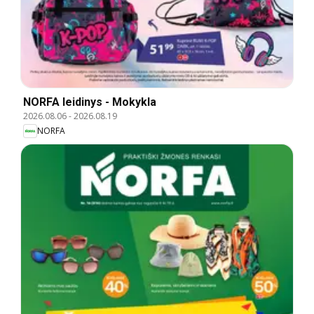
NORFA leidinys - Mokykla
2026.08.06
-
2026.08.19
NORFA