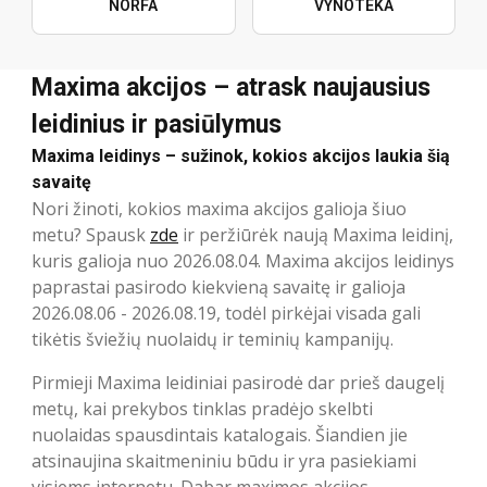
NORFA
VYNOTEKA
Maxima akcijos – atrask naujausius
leidinius ir pasiūlymus
Maxima leidinys – sužinok, kokios akcijos laukia šią
savaitę
Nori žinoti, kokios maxima akcijos galioja šiuo
metu? Spausk
zde
ir peržiūrėk naują Maxima leidinį,
kuris galioja nuo 2026.08.04. Maxima akcijos leidinys
paprastai pasirodo kiekvieną savaitę ir galioja
2026.08.06 - 2026.08.19, todėl pirkėjai visada gali
tikėtis šviežių nuolaidų ir teminių kampanijų.
Pirmieji Maxima leidiniai pasirodė dar prieš daugelį
metų, kai prekybos tinklas pradėjo skelbti
nuolaidas spausdintais katalogais. Šiandien jie
atsinaujina skaitmeniniu būdu ir yra pasiekiami
visiems internetu. Dabar maximos akcijos