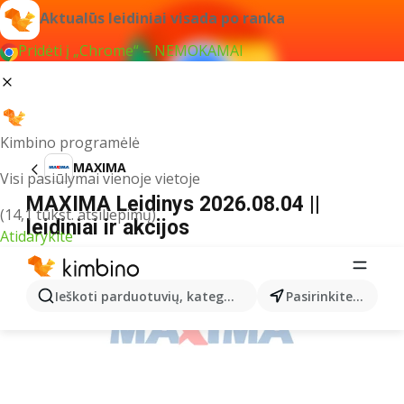
Aktualūs leidiniai visada po ranka
Pridėti į „Chrome“ – NEMOKAMAI
Kimbino programėlė
MAXIMA
Visi pasiūlymai vienoje vietoje
MAXIMA Leidinys 2026.08.04 ||
(14,1 tūkst. atsiliepimų)
leidiniai ir akcijos
Atidarykite
REKLAMA
Ieškoti parduotuvių, kategorijų, produktų...
Pasirinkite miestą