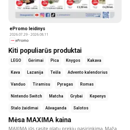
ePromo leidinys
2026.07.29
-
2026.08.11
ePromo
Kiti populiarūs produktai
LEGO
Gėrimai
Pica
Knygos
Kakava
Kava
Lazanija
Tešla
Advento kalendorius
Vanduo
Tiramisu
Pyragas
Romas
Nintendo Switch
Matcha
Grybai
Kepenys
Stalo žaidimai
Ašvaganda
Salotos
Mėsa MAXIMA kaina
MAXIMA jūs rasite platų prekių pasirinkimą. Maža