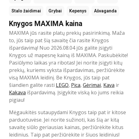
Stalo žaidimai
Grybai
Kepenys
Ašvaganda
Knygos MAXIMA kaina
MAXIMA jūs rasite platų prekių pasirinkimą. Maža
to, jūs taip pat šią savaitę čia rasite Knygos
išpardavimą! Nuo 2026.08.04 jūs galite įsigyti
Knygos už mapesnę kainą iš MAXIMA. Paskubėkite!
Pasiūlymo laikas yra ribotas! Jei norite įsigyti kitų
prekių, kuriems vyksta išpardavimas, peržiūrėkite
visą MAXIMA leidinį. Be Knygos, jūs taip pat
šiandien galite rasti
LEGO
,
Pica
,
Gėrimai
,
Kava
ir
Kakava
išpardavimą. Įsigykite viską ko jums reikia
pigiau!
Mėgaukitės sutaupydami Knygos taip pat ir kitose
parduotuvėse. Jei norite sužinoti, kas šią ar kitą
savaitę siūlo geriausias kainas, peržiūrėkite kitus
leidinius. Taip pat peržiūrėkite ir šiuos leidinius!