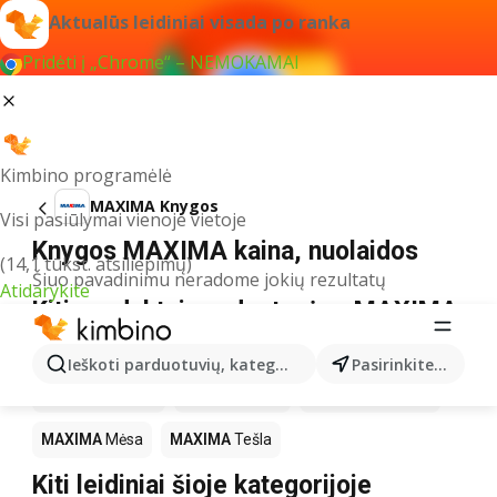
Aktualūs leidiniai visada po ranka
Pridėti į „Chrome“ – NEMOKAMAI
Kimbino programėlė
MAXIMA Knygos
Visi pasiūlymai vienoje vietoje
Knygos MAXIMA kaina, nuolaidos
(14,1 tūkst. atsiliepimų)
Šiuo pavadinimu neradome jokių rezultatų
Atidarykite
Kiti produktai parduotuvėse MAXIMA
MAXIMA
LEGO
MAXIMA
Gėrimai
MAXIMA
Pica
Ieškoti parduotuvių, kategorijų, produktų...
Pasirinkite miestą
MAXIMA
Kakava
MAXIMA
Kava
MAXIMA
Lazanija
MAXIMA
Mėsa
MAXIMA
Tešla
Kiti leidiniai šioje kategorijoje