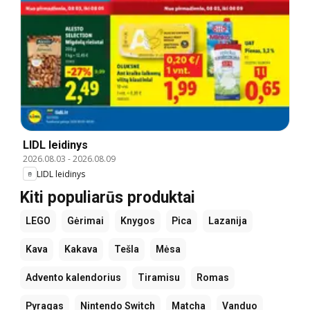
LIDL leidinys
2026.08.03
-
2026.08.09
LIDL leidinys
Kiti populiarūs produktai
LEGO
Gėrimai
Knygos
Pica
Lazanija
Kava
Kakava
Tešla
Mėsa
Advento kalendorius
Tiramisu
Romas
Pyragas
Nintendo Switch
Matcha
Vanduo