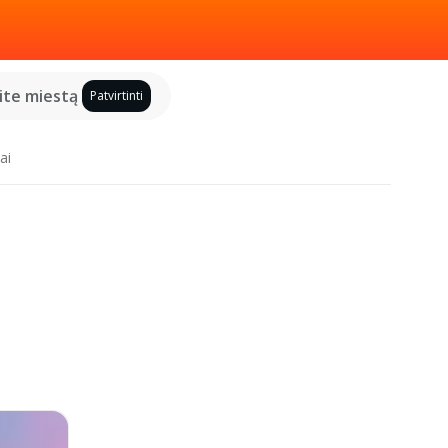
kite miestą
Patvirtinti
ai