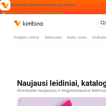
Aktualūs leidiniai visada po ranka
Pridėti į „Chrome“ – NEMOKAMAI
Prekybos centrai
Elektronika
Buitis, sodas
Drabužiai
Naujausi leidiniai, katalog
Atrenkame naujausius ir mėgstamiausius leidinius