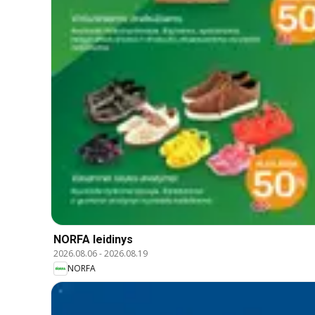
NORFA leidinys
2026.08.06
-
2026.08.19
NORFA