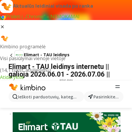
Aktualūs leidiniai visada po ranka
Pridėti į „Chrome“ – NEMOKAMAI
Kimbino programėlė
Elimart - TAU leidinys
Visi pasiūlymai vienoje vietoje
Elimart - TAU leidinys internetu ||
(14,1 tūkst. atsiliepimų)
galioja 2026.06.01 - 2026.07.06 ||
Atidarykite
REKLAMA
Ieškoti parduotuvių, kategorijų, produktų...
Pasirinkite miestą