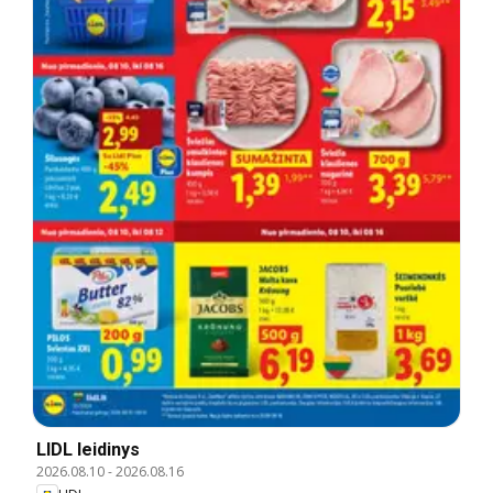
LIDL leidinys
2026.08.10
-
2026.08.16