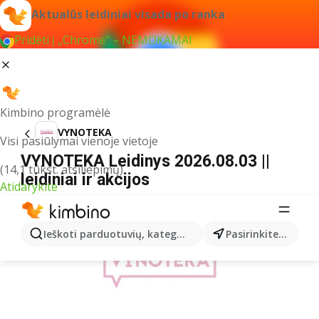
Aktualūs leidiniai visada po ranka
Pridėti į „Chrome“ – NEMOKAMAI
Kimbino programėlė
VYNOTEKA
Visi pasiūlymai vienoje vietoje
VYNOTEKA Leidinys 2026.08.03 ||
(14,1 tūkst. atsiliepimų)
leidiniai ir akcijos
Atidarykite
REKLAMA
Ieškoti parduotuvių, kategorijų, produktų...
Pasirinkite miestą