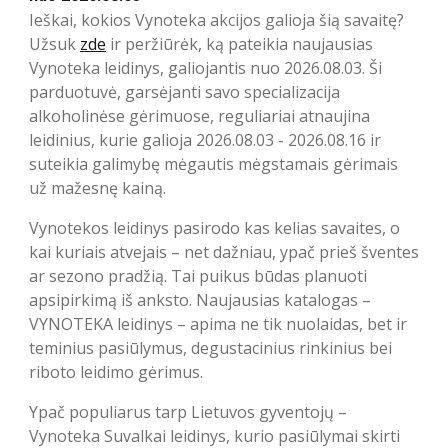
Ieškai, kokios Vynoteka akcijos galioja šią savaitę?
Užsuk
zde
ir peržiūrėk, ką pateikia naujausias
Vynoteka leidinys, galiojantis nuo 2026.08.03. Ši
parduotuvė, garsėjanti savo specializacija
alkoholinėse gėrimuose, reguliariai atnaujina
leidinius, kurie galioja 2026.08.03 - 2026.08.16 ir
suteikia galimybę mėgautis mėgstamais gėrimais
už mažesnę kainą.
Vynotekos leidinys pasirodo kas kelias savaites, o
kai kuriais atvejais – net dažniau, ypač prieš šventes
ar sezono pradžią. Tai puikus būdas planuoti
apsipirkimą iš anksto. Naujausias katalogas –
VYNOTEKA leidinys – apima ne tik nuolaidas, bet ir
teminius pasiūlymus, degustacinius rinkinius bei
riboto leidimo gėrimus.
Ypač populiarus tarp Lietuvos gyventojų –
Vynoteka Suvalkai leidinys, kurio pasiūlymai skirti