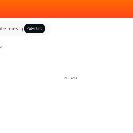
kite miestą
Patvirtinti
ai
REKLAMA