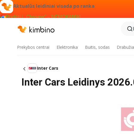
Aktualūs leidiniai visada po ranka
Pridėti į „Chrome“ – NEMOKAMAI
Prekybos centrai
Elektronika
Buitis, sodas
Drabužiai
Inter Cars
Inter Cars Leidinys 2026.0