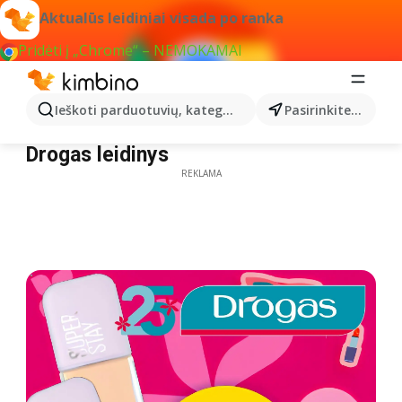
Aktualūs leidiniai visada po ranka
Pridėti į „Chrome“ – NEMOKAMAI
Ieškoti parduotuvių, kategorijų, produktų...
Pasirinkite miestą
Drogas leidinys
Drogas leidinys
REKLAMA