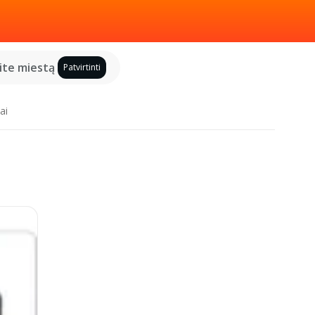
kite miestą
Patvirtinti
ai