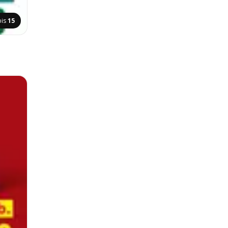
pis
15