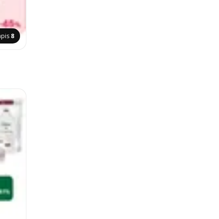
apis
8