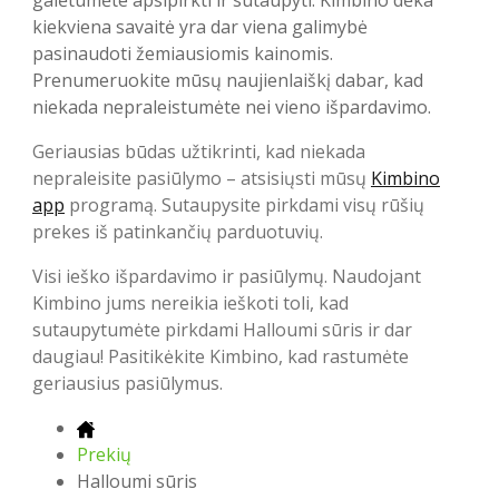
galėtumėte apsipirkti ir sutaupyti. Kimbino dėka
kiekviena savaitė yra dar viena galimybė
pasinaudoti žemiausiomis kainomis.
Prenumeruokite mūsų naujienlaiškį dabar, kad
niekada nepraleistumėte nei vieno išpardavimo.
Geriausias būdas užtikrinti, kad niekada
nepraleisite pasiūlymo – atsisiųsti mūsų
Kimbino
app
programą. Sutaupysite pirkdami visų rūšių
prekes iš patinkančių parduotuvių.
Visi ieško išpardavimo ir pasiūlymų. Naudojant
Kimbino jums nereikia ieškoti toli, kad
sutaupytumėte pirkdami Halloumi sūris ir dar
daugiau! Pasitikėkite Kimbino, kad rastumėte
geriausius pasiūlymus.
Prekių
Halloumi sūris