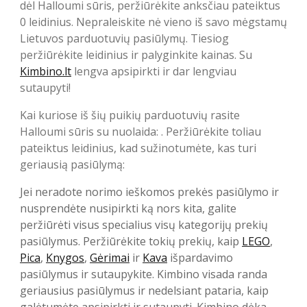
dėl Halloumi sūris, peržiūrėkite anksčiau pateiktus
0 leidinius. Nepraleiskite nė vieno iš savo mėgstamų
Lietuvos parduotuvių pasiūlymų. Tiesiog
peržiūrėkite leidinius ir palyginkite kainas. Su
Kimbino.lt
lengva apsipirkti ir dar lengviau
sutaupyti!
Kai kuriose iš šių puikių parduotuvių rasite
Halloumi sūris su nuolaida: . Peržiūrėkite toliau
pateiktus leidinius, kad sužinotumėte, kas turi
geriausią pasiūlymą:
Jei neradote norimo ieškomos prekės pasiūlymo ir
nusprendėte nusipirkti ką nors kita, galite
peržiūrėti visus specialius visų kategorijų prekių
pasiūlymus. Peržiūrėkite tokių prekių, kaip
LEGO
,
Pica
,
Knygos
,
Gėrimai
ir
Kava
išpardavimo
pasiūlymus ir sutaupykite. Kimbino visada randa
geriausius pasiūlymus ir nedelsiant pataria, kaip