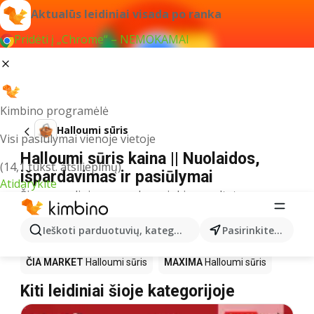
Aktualūs leidiniai visada po ranka
Pridėti į „Chrome“ – NEMOKAMAI
Kimbino programėlė
Halloumi sūris
Visi pasiūlymai vienoje vietoje
Halloumi sūris kaina || Nuolaidos,
(14,1 tūkst. atsiliepimų)
išpardavimas ir pasiūlymai
Atidarykite
Šiuo pavadinimu neradome jokių rezultatų
Akcija Halloumi sūris – kur
Ieškoti parduotuvių, kategorijų, produktų...
Pasirinkite miestą
nusipirkti?
ČIA MARKET
Halloumi sūris
MAXIMA
Halloumi sūris
Kiti leidiniai šioje kategorijoje