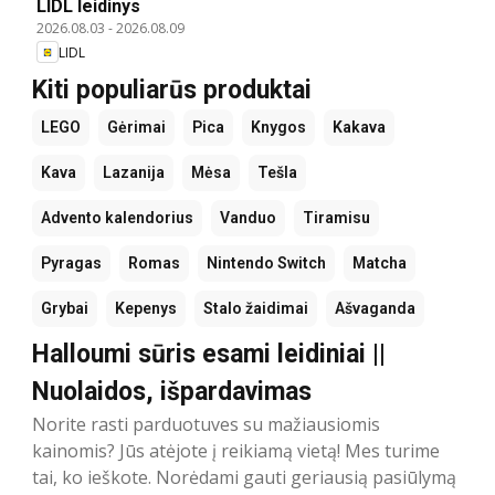
LIDL leidinys
2026.08.03
-
2026.08.09
LIDL
Kiti populiarūs produktai
LEGO
Gėrimai
Pica
Knygos
Kakava
Kava
Lazanija
Mėsa
Tešla
Advento kalendorius
Vanduo
Tiramisu
Pyragas
Romas
Nintendo Switch
Matcha
Grybai
Kepenys
Stalo žaidimai
Ašvaganda
Halloumi sūris esami leidiniai ||
Nuolaidos, išpardavimas
Norite rasti parduotuves su mažiausiomis
kainomis? Jūs atėjote į reikiamą vietą! Mes turime
tai, ko ieškote. Norėdami gauti geriausią pasiūlymą