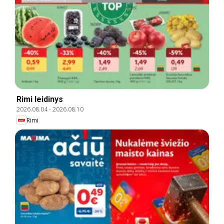
Rimi leidinys
2026.08.04
-
2026.08.10
Rimi