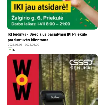
IKI leidinys - Specialūs pasiūlymai IKI Priekulė
parduotuvės klientams
2026.08.06
-
2026.08.09
IKI