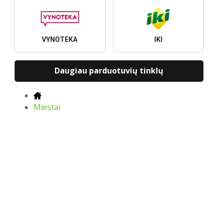
VYNOTEKA
IKI
Daugiau parduotuvių tinklų
Miestai
S
Naujausi leidiniai, pasiūlymai ir
nuolaidos