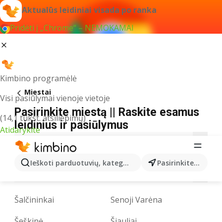
Aktualūs leidiniai visada po ranka
Pridėti į „Chrome“ – NEMOKAMAI
Kimbino programėlė
Miestai
Visi pasiūlymai vienoje vietoje
Pasirinkite miestą || Raskite esamus
(14,1 tūkst. atsiliepimų)
leidinius ir pasiūlymus
Atidarykite
A
B
D
E
F
G
I
J
K
L
Ieškoti parduotuvių, kategorijų, produktų...
Pasirinkite miestą
M
N
P
R
S
T
U
V
Z
Šalčininkai
Senoji Varėna
Šeškinė
Šiauliai