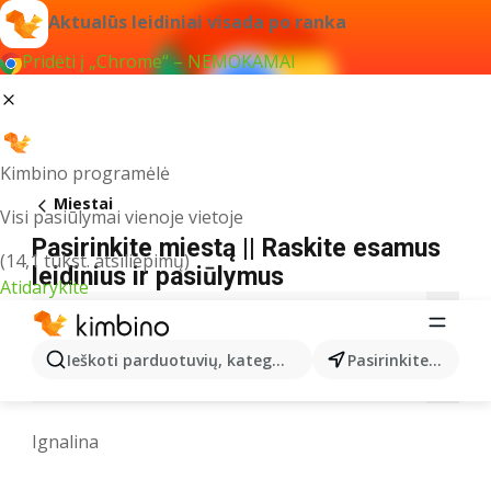
Aktualūs leidiniai visada po ranka
Pridėti į „Chrome“ – NEMOKAMAI
Kimbino programėlė
Miestai
Visi pasiūlymai vienoje vietoje
Pasirinkite miestą || Raskite esamus
(14,1 tūkst. atsiliepimų)
leidinius ir pasiūlymus
Atidarykite
A
B
D
E
F
G
I
J
K
L
Ieškoti parduotuvių, kategorijų, produktų...
Pasirinkite miestą
M
N
P
R
S
T
U
V
Z
Ignalina