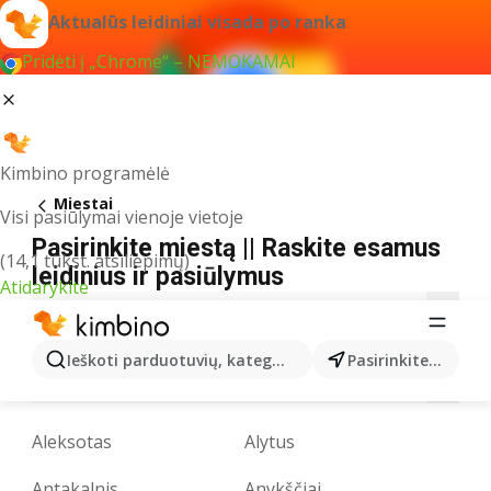
Aktualūs leidiniai visada po ranka
Pridėti į „Chrome“ – NEMOKAMAI
Kimbino programėlė
Miestai
Visi pasiūlymai vienoje vietoje
Pasirinkite miestą || Raskite esamus
(14,1 tūkst. atsiliepimų)
leidinius ir pasiūlymus
Atidarykite
A
B
D
E
F
G
I
J
K
L
Ieškoti parduotuvių, kategorijų, produktų...
Pasirinkite miestą
M
N
P
R
S
T
U
V
Z
Aleksotas
Alytus
Antakalnis
Anykščiai