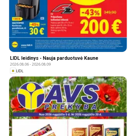
LIDL leidinys - Nauja parduotuvė Kaune
2026.08.06
-
2026.08.09
LIDL