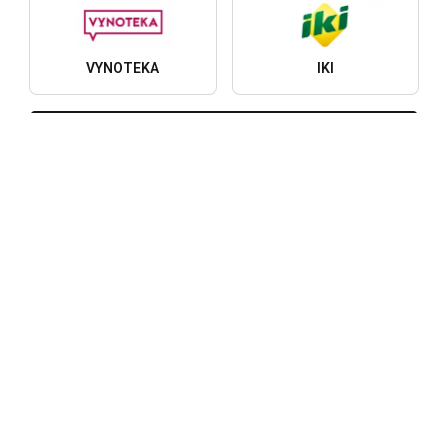
VYNOTEKA
IKI
Daugiau parduotuvių tinklų
Miestai
A
Naujausi leidiniai, pasiūlymai ir
nuolaidos
Kimbino