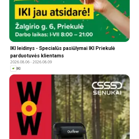
IKI leidinys - Specialūs pasiūlymai IKI Priekulė
parduotuvės klientams
2026.08.06
-
2026.08.09
IKI