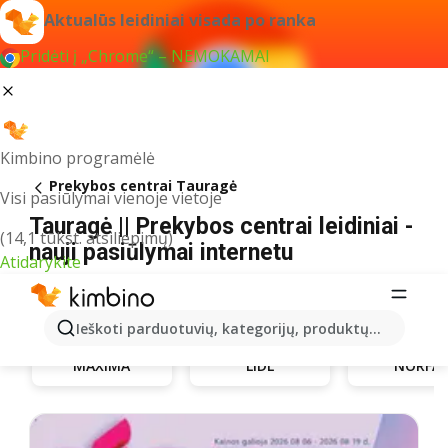
Aktualūs leidiniai visada po ranka
Pridėti į „Chrome“ – NEMOKAMAI
Kimbino programėlė
Prekybos centrai Tauragė
Visi pasiūlymai vienoje vietoje
Tauragė || Prekybos centrai leidiniai -
(14,1 tūkst. atsiliepimų)
nauji pasiūlymai internetu
Atidarykite
Ieškoti parduotuvių, kategorijų, produktų...
MAXIMA
LIDL
NORFA