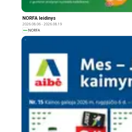
NORFA leidinys
2026.08.06
-
2026.08.19
NORFA