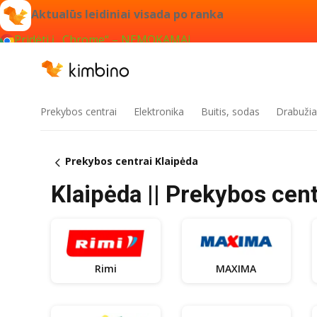
Aktualūs leidiniai visada po ranka
Pridėti į „Chrome“ – NEMOKAMAI
Prekybos centrai
Elektronika
Buitis, sodas
Drabužiai
Prekybos centrai Klaipėda
Klaipėda || Prekybos centr
Rimi
MAXIMA