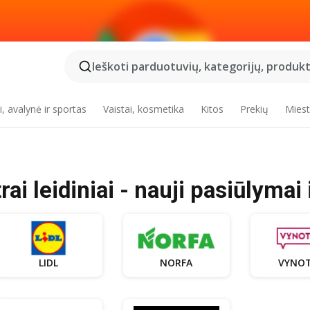
Ieškoti parduotuvių, kategorijų, produktų
, avalynė ir sportas
Vaistai, kosmetika
Kitos
Prekių
Miest
ai leidiniai - nauji pasiūlymai
LIDL
NORFA
VYNO