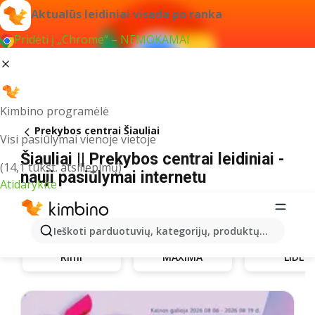
Aktualūs leidiniai visada po ranka
Pridėti į „Chrome“ – NEMOKAMAI
Kimbino programėlė
Prekybos centrai Šiauliai
Visi pasiūlymai vienoje vietoje
Šiauliai || Prekybos centrai leidiniai -
(14,1 tūkst. atsiliepimų)
nauji pasiūlymai internetu
Atidarykite
Ieškoti parduotuvių, kategorijų, produktų...
Rimi
MAXIMA
LIDL