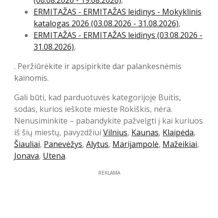
(06.08.2026 - 19.08.2026)
,
ERMITAŽAS - ERMITAŽAS leidinys - Mokyklinis
katalogas 2026 (03.08.2026 - 31.08.2026)
,
ERMITAŽAS - ERMITAŽAS leidinys (03.08.2026 -
31.08.2026)
,
. Peržiūrėkite ir apsipirkite dar palankesnėmis
kainomis.
Gali būti, kad parduotuvės kategorijoje Buitis,
sodas, kurios ieškote mieste Rokiškis, nėra.
Nenusiminkite – pabandykite pažvelgti į kai kuriuos
iš šių miestų, pavyzdžiui
Vilnius
,
Kaunas
,
Klaipėda
,
Šiauliai
,
Panevėžys
,
Alytus
,
Marijampolė
,
Mažeikiai
,
Jonava
,
Utena
.
REKLAMA