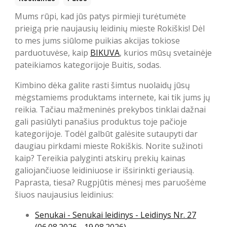
Mums rūpi, kad jūs patys pirmieji turėtumėte
prieigą prie naujausių leidinių mieste Rokiškis! Dėl
to mes jums siūlome puikias akcijas tokiose
parduotuvėse, kaip
BIKUVA
, kurios mūsų svetainėje
pateikiamos kategorijoje Buitis, sodas.
Kimbino dėka galite rasti šimtus nuolaidų jūsų
mėgstamiems produktams internete, kai tik jums jų
reikia. Tačiau mažmeninės prekybos tinklai dažnai
gali pasiūlyti panašius produktus toje pačioje
kategorijoje. Todėl galbūt galėsite sutaupyti dar
daugiau pirkdami mieste Rokiškis. Norite sužinoti
kaip? Tereikia palyginti atskirų prekių kainas
galiojančiuose leidiniuose ir išsirinkti geriausią.
Paprasta, tiesa? Rugpjūtis mėnesį mes paruošėme
šiuos naujausius leidinius:
Senukai - Senukai leidinys - Leidinys Nr. 27