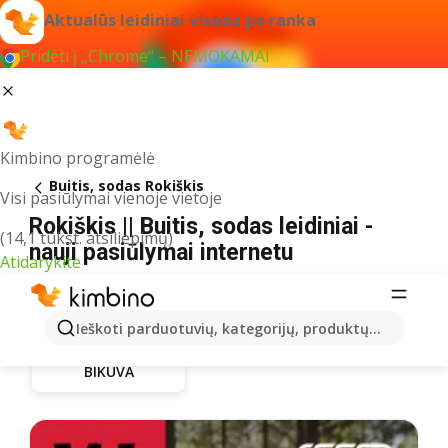
Aktualūs leidiniai visada po ranka
Pridėti į „Chrome“ – NEMOKAMAI
Kimbino programėlė
Buitis, sodas Rokiškis
Visi pasiūlymai vienoje vietoje
Rokiškis || Buitis, sodas leidiniai -
(14,1 tūkst. atsiliepimų)
nauji pasiūlymai internetu
Atidarykite
Ieškoti parduotuvių, kategorijų, produktų...
BIKUVA