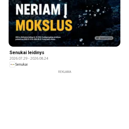
Senukai leidinys
2026.07.29
-
2026.08.24
Senukai
REKLAMA