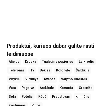
Produktai, kuriuos dabar galite rasti
leidiniuose
Aliejus
Druska
Tualetinis popierius
Laikrodis
Telefonas
Tv
Dėklas
Kolonėlė
Šaldiklis
Viryklė
Virdulys
Kvapas
Valymo šluostės
Vata
Pagalvė
Antklodė
Komoda
Grotelės
Sofa
Fotelis
Kėdė
Praustuvas
Kilimėlis
Kostiumas
Putos