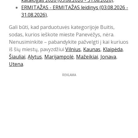
katalogas 2026 (03.08.2026 - 31.08.2026)
,
ERMITAŽAS - ERMITAŽAS leidinys (03.08.2026 -
31.08.2026)
,
Gali būti, kad parduotuvės kategorijoje Buitis,
sodas, kurios ieškote mieste Panevėžys, nėra.
Nenusiminkite – pabandykite pažvelgti į kai kuriuos
iš šių miestų, pavyzdžiui
Vilnius
,
Kaunas
,
Klaipėda
,
Šiauliai
,
Alytus
,
Marijampolė
,
Mažeikiai
,
Jonava
,
Utena
.
REKLAMA