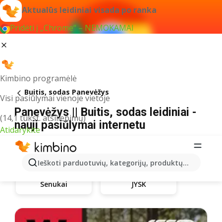
Aktualūs leidiniai visada po ranka
Pridėti į „Chrome“ – NEMOKAMAI
Kimbino programėlė
Buitis, sodas Panevėžys
Visi pasiūlymai vienoje vietoje
Panevėžys || Buitis, sodas leidiniai -
(14,1 tūkst. atsiliepimų)
nauji pasiūlymai internetu
Atidarykite
Ieškoti parduotuvių, kategorijų, produktų...
Senukai
JYSK