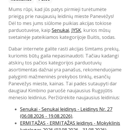
Mums rūpi, kad jūs patys pirmieji turėtumėte
prieigą prie naujausių leidinių mieste Panevėžys!
Dėl to mes jums siūlome puikias akcijas tokiose
parduotuvėse, kaip
Senukai
,
JYSK
, kurios mūsų
svetainėje pateikiamos kategorijoje Buitis, sodas.
Dabar internete galite rasti akcijas šimtams prekių,
kuriomis būtų gaila nepasinaudoti. Tačiau kadangi
atskirų tos pačios kategorijos parduotuvių
asortimentas dažnai yra panašus, rekomenduojame
palyginti mažmeninės prekybos tinklų, esančių
Panevėžys mieste, kainas. Tai padės sutaupyti dar
daugiau! Kimbino paruošė naujausius Rugpjūtis
mėnesio leidinius. Peržiūrėkite naujausius leidinius:
Senukai - Senukai leidinys - Leidinys Nr. 27
(06.08.2026 - 19.08.2026)
,
ERMITAŽAS - ERMITAŽAS leidinys - Mokyklinis