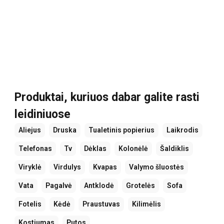
Produktai, kuriuos dabar galite rasti
leidiniuose
Aliejus
Druska
Tualetinis popierius
Laikrodis
Telefonas
Tv
Dėklas
Kolonėlė
Šaldiklis
Viryklė
Virdulys
Kvapas
Valymo šluostės
Vata
Pagalvė
Antklodė
Grotelės
Sofa
Fotelis
Kėdė
Praustuvas
Kilimėlis
Kostiumas
Putos