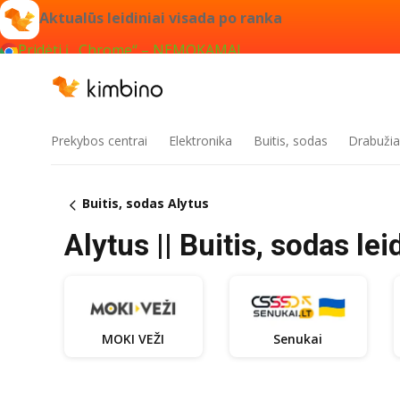
Aktualūs leidiniai visada po ranka
Pridėti į „Chrome“ – NEMOKAMAI
Prekybos centrai
Elektronika
Buitis, sodas
Drabužiai
Buitis, sodas Alytus
Alytus || Buitis, sodas lei
MOKI VEŽI
Senukai