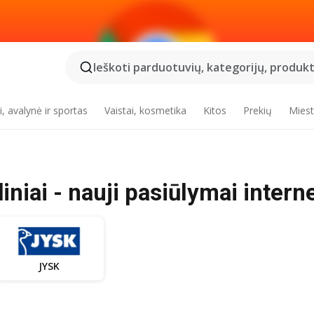
Ieškoti parduotuvių, kategorijų, produktų
, avalynė ir sportas
Vaistai, kosmetika
Kitos
Prekių
Miest
diniai - nauji pasiūlymai intern
JYSK