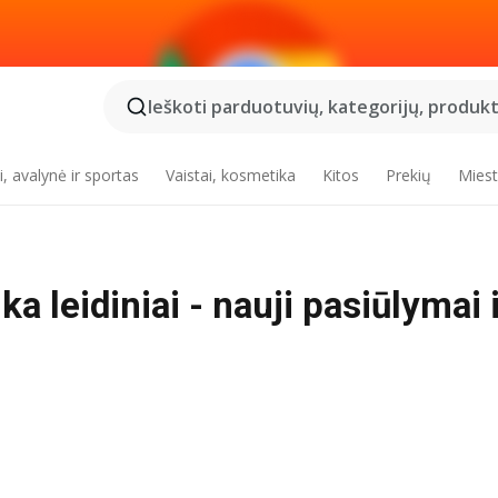
Ieškoti parduotuvių, kategorijų, produktų
, avalynė ir sportas
Vaistai, kosmetika
Kitos
Prekių
Miest
ika leidiniai - nauji pasiūlymai