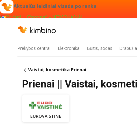
Aktualūs leidiniai visada po ranka
Pridėti į „Chrome“ – NEMOKAMAI
Prekybos centrai
Elektronika
Buitis, sodas
Drabužiai
Vaistai, kosmetika Prienai
Prienai || Vaistai, kosmet
EUROVAISTINĖ