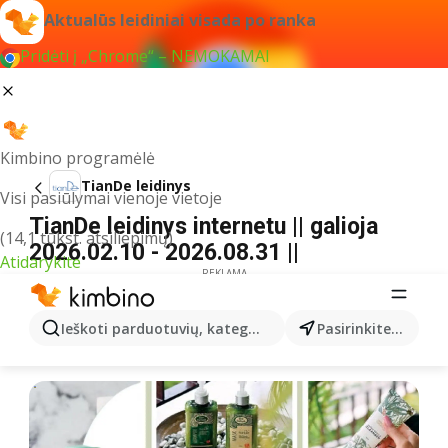
Aktualūs leidiniai visada po ranka
Pridėti į „Chrome“ – NEMOKAMAI
Kimbino programėlė
TianDe leidinys
Visi pasiūlymai vienoje vietoje
TianDe leidinys internetu || galioja
(14,1 tūkst. atsiliepimų)
2026.02.10 - 2026.08.31 ||
Atidarykite
REKLAMA
Ieškoti parduotuvių, kategorijų, produktų...
Pasirinkite miestą