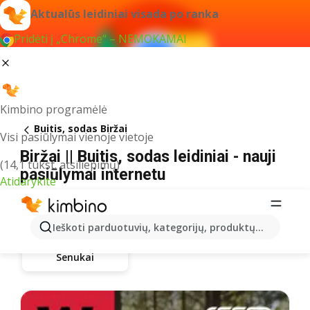
Aktualūs leidiniai visada po ranka
Pridėti į „Chrome“ – NEMOKAMAI
Kimbino programėlė
Buitis, sodas Biržai
Visi pasiūlymai vienoje vietoje
Biržai || Buitis, sodas leidiniai - nauji
(14,1 tūkst. atsiliepimų)
pasiūlymai internetu
Atidarykite
Ieškoti parduotuvių, kategorijų, produktų...
Senukai