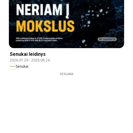
Senukai leidinys
2026.07.29
-
2026.08.24
Senukai
REKLAMA