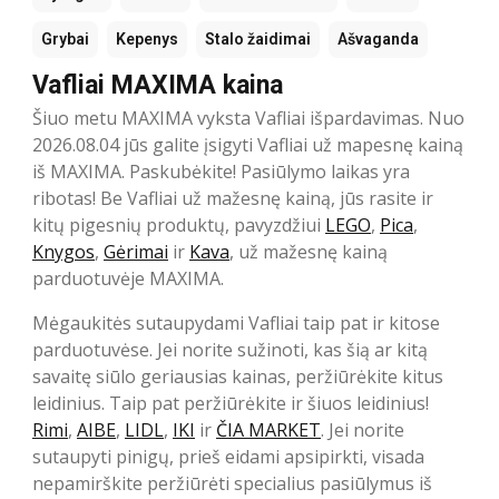
Grybai
Kepenys
Stalo žaidimai
Ašvaganda
Vafliai MAXIMA kaina
Šiuo metu MAXIMA vyksta Vafliai išpardavimas. Nuo
2026.08.04 jūs galite įsigyti Vafliai už mapesnę kainą
iš MAXIMA. Paskubėkite! Pasiūlymo laikas yra
ribotas! Be Vafliai už mažesnę kainą, jūs rasite ir
kitų pigesnių produktų, pavyzdžiui
LEGO
,
Pica
,
Knygos
,
Gėrimai
ir
Kava
, už mažesnę kainą
parduotuvėje MAXIMA.
Mėgaukitės sutaupydami Vafliai taip pat ir kitose
parduotuvėse. Jei norite sužinoti, kas šią ar kitą
savaitę siūlo geriausias kainas, peržiūrėkite kitus
leidinius. Taip pat peržiūrėkite ir šiuos leidinius!
Rimi
,
AIBE
,
LIDL
,
IKI
ir
ČIA MARKET
. Jei norite
sutaupyti pinigų, prieš eidami apsipirkti, visada
nepamirškite peržiūrėti specialius pasiūlymus iš