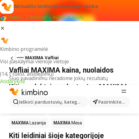
Aktualūs leidiniai visada po ranka
Pridėti į „Chrome“ – NEMOKAMAI
Kimbino programėlė
MAXIMA Vafliai
Visi pasiūlymai vienoje vietoje
Vafliai MAXIMA kaina, nuolaidos
(14,1 tūkst. atsiliepimų)
Šiuo pavadinimu neradome jokių rezultatų
Atidarykite
Kiti produktai parduotuvėse MAXIMA
MAXIMA
LEGO
MAXIMA
Gėrimai
MAXIMA
Pica
Ieškoti parduotuvių, kategorijų, produktų...
Pasirinkite miestą
MAXIMA
Knygos
MAXIMA
Kakava
MAXIMA
Kava
MAXIMA
Lazanija
MAXIMA
Mėsa
Kiti leidiniai šioje kategorijoje