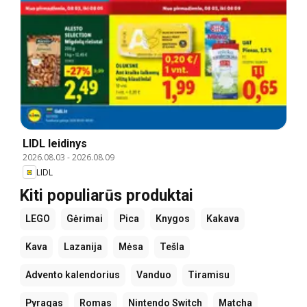
LIDL leidinys
2026.08.03
-
2026.08.09
LIDL
Kiti populiarūs produktai
LEGO
Gėrimai
Pica
Knygos
Kakava
Kava
Lazanija
Mėsa
Tešla
Advento kalendorius
Vanduo
Tiramisu
Pyragas
Romas
Nintendo Switch
Matcha