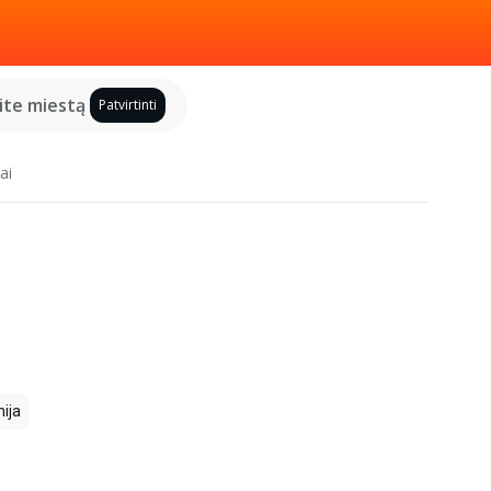
kite miestą
Patvirtinti
ai
ija