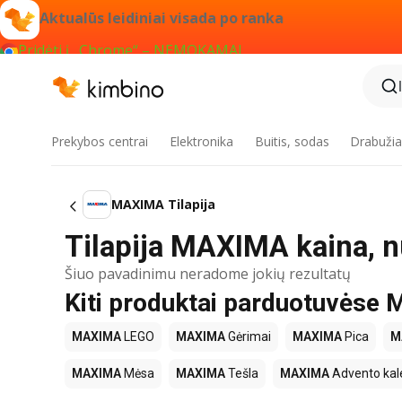
Aktualūs leidiniai visada po ranka
Pridėti į „Chrome“ – NEMOKAMAI
Prekybos centrai
Elektronika
Buitis, sodas
Drabužiai
MAXIMA Tilapija
Tilapija MAXIMA kaina, n
Šiuo pavadinimu neradome jokių rezultatų
Kiti produktai parduotuvės
MAXIMA
LEGO
MAXIMA
Gėrimai
MAXIMA
Pica
M
MAXIMA
Mėsa
MAXIMA
Tešla
MAXIMA
Advento kal