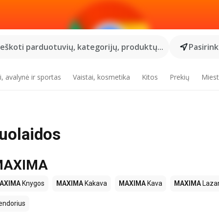
Ieškoti parduotuvių, kategorijų, produktų...
Pasirin
, avalynė ir sportas
Vaistai, kosmetika
Kitos
Prekių
Miest
uolaidos
e MAXIMA
AXIMA
Knygos
MAXIMA
Kakava
MAXIMA
Kava
MAXIMA
Lazan
endorius