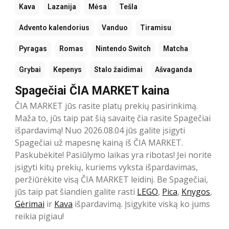
Kava
Lazanija
Mėsa
Tešla
Advento kalendorius
Vanduo
Tiramisu
Pyragas
Romas
Nintendo Switch
Matcha
Grybai
Kepenys
Stalo žaidimai
Ašvaganda
Spagečiai ČIA MARKET kaina
ČIA MARKET jūs rasite platų prekių pasirinkimą.
Maža to, jūs taip pat šią savaitę čia rasite Spagečiai
išpardavimą! Nuo 2026.08.04 jūs galite įsigyti
Spagečiai už mapesnę kainą iš ČIA MARKET.
Paskubėkite! Pasiūlymo laikas yra ribotas! Jei norite
įsigyti kitų prekių, kuriems vyksta išpardavimas,
peržiūrėkite visą ČIA MARKET leidinį. Be Spagečiai,
jūs taip pat šiandien galite rasti
LEGO
,
Pica
,
Knygos
,
Gėrimai
ir
Kava
išpardavimą. Įsigykite viską ko jums
reikia pigiau!