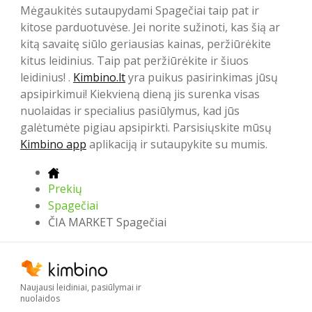
Mėgaukitės sutaupydami Spagečiai taip pat ir
kitose parduotuvėse. Jei norite sužinoti, kas šią ar
kitą savaitę siūlo geriausias kainas, peržiūrėkite
kitus leidinius. Taip pat peržiūrėkite ir šiuos
leidinius! .
Kimbino.lt
yra puikus pasirinkimas jūsų
apsipirkimui! Kiekvieną dieną jis surenka visas
nuolaidas ir specialius pasiūlymus, kad jūs
galėtumėte pigiau apsipirkti. Parsisiųskite mūsų
Kimbino app
aplikaciją ir sutaupykite su mumis.
Prekių
Spagečiai
ČIA MARKET Spagečiai
Naujausi leidiniai, pasiūlymai ir
nuolaidos