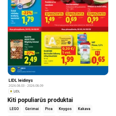
LIDL leidinys
2026.08.03
-
2026.08.09
LIDL
Kiti populiarūs produktai
LEGO
Gėrimai
Pica
Knygos
Kakava