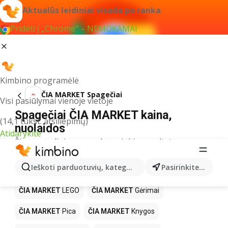
Aktualūs leidiniai visada po ranka
Pridėti į „Chrome“ – NEMOKAMAI
Kimbino programėlė
ČIA MARKET Spagečiai
Visi pasiūlymai vienoje vietoje
Spagečiai ČIA MARKET kaina,
(14,1 tūkst. atsiliepimų)
nuolaidos
Atidarykite
Šiuo pavadinimu neradome jokių rezultatų
Kiti produktai parduotuvėse ČIA
Ieškoti parduotuvių, kategorijų, produktų...
Pasirinkite miestą
MARKET
ČIA MARKET
LEGO
ČIA MARKET
Gėrimai
ČIA MARKET
Pica
ČIA MARKET
Knygos