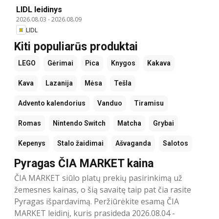
LIDL leidinys
2026.08.03
-
2026.08.09
LIDL
Kiti populiarūs produktai
LEGO
Gėrimai
Pica
Knygos
Kakava
Kava
Lazanija
Mėsa
Tešla
Advento kalendorius
Vanduo
Tiramisu
Romas
Nintendo Switch
Matcha
Grybai
Kepenys
Stalo žaidimai
Ašvaganda
Salotos
Pyragas ČIA MARKET kaina
ČIA MARKET siūlo platų prekių pasirinkimą už
žemesnes kainas, o šią savaitę taip pat čia rasite
Pyragas išpardavimą. Peržiūrėkite esamą ČIA
MARKET leidinį, kuris prasideda 2026.08.04 -