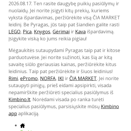
2026.08.17. Ten rasite daugybę puikių pasiūlymų ir
nuolaidų. Jei norite įsigyti kitų prekių, kuriems
vyksta išpardavimas, peržiūrėkite visą ČIA MARKET
leidinį. Be Pyragas, jūs taip pat šiandien galite rasti
LEGO
,
Pica
,
Knygos
,
Gėrimai
ir
Kava
išpardavimą.
Įsigykite viską ko jums reikia pigiau!
Mėgaukitės sutaupydami Pyragas taip pat ir kitose
parduotuvėse. Jei norite sužinoti, kas šią ar kitą
savaitę siūlo geriausias kainas, peržiūrėkite kitus
leidinius. Taip pat peržiūrėkite ir šiuos leidinius!
Rimi
,
ePromo
,
NORFA
,
IKI
ir
ČIA MARKET
. Jei norite
sutaupyti pinigų, prieš eidami apsipirkti, visada
nepamirškite peržiūrėti specialius pasiūlymus iš
Kimbino.lt
. Norėdami visada po ranka turėti
specialius pasiūlymus, parsisiųskite mūsų
Kimbino
app
aplikaciją.