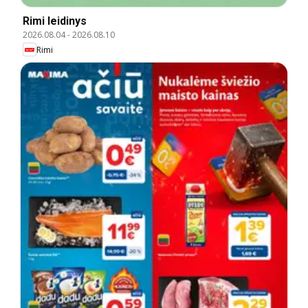
Rimi leidinys
2026.08.04
-
2026.08.10
Rimi