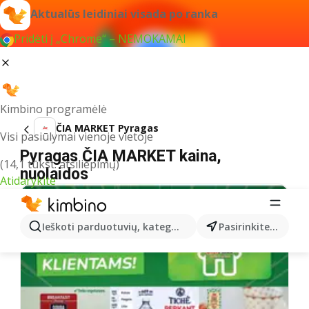
Aktualūs leidiniai visada po ranka
Pridėti į „Chrome“ – NEMOKAMAI
Kimbino programėlė
ČIA MARKET Pyragas
Visi pasiūlymai vienoje vietoje
Pyragas ČIA MARKET kaina,
(14,1 tūkst. atsiliepimų)
nuolaidos
Atidarykite
Ieškoti parduotuvių, kategorijų, produktų...
Pasirinkite miestą