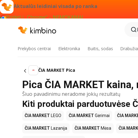
Aktualūs leidiniai visada po ranka
Pridėti į „Chrome“ – NEMOKAMAI
Prekybos centrai
Elektronika
Buitis, sodas
Drabužiai
ČIA MARKET Pica
Pica ČIA MARKET kaina, 
Šiuo pavadinimu neradome jokių rezultatų
Kiti produktai parduotuvėse
ČIA MARKET
LEGO
ČIA MARKET
Gėrimai
ČIA MARK
ČIA MARKET
Lazanija
ČIA MARKET
Mėsa
ČIA MAR