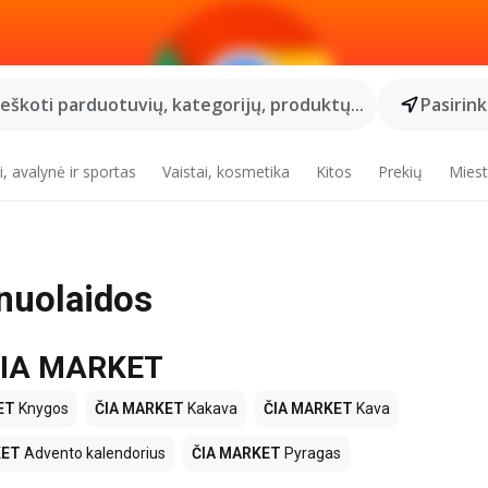
Ieškoti parduotuvių, kategorijų, produktų...
Pasirin
, avalynė ir sportas
Vaistai, kosmetika
Kitos
Prekių
Miest
nuolaidos
 ČIA MARKET
ET
Knygos
ČIA MARKET
Kakava
ČIA MARKET
Kava
KET
Advento kalendorius
ČIA MARKET
Pyragas