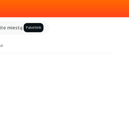
kite miestą
Patvirtinti
ai