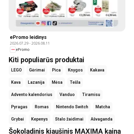
ePromo leidinys
2026.07.29
-
2026.08.11
ePromo
Kiti populiarūs produktai
LEGO
Gėrimai
Pica
Knygos
Kakava
Kava
Lazanija
Mėsa
Tešla
Advento kalendorius
Vanduo
Tiramisu
Pyragas
Romas
Nintendo Switch
Matcha
Grybai
Kepenys
Stalo žaidimai
Ašvaganda
Šokoladinis kiaušinis MAXIMA kaina