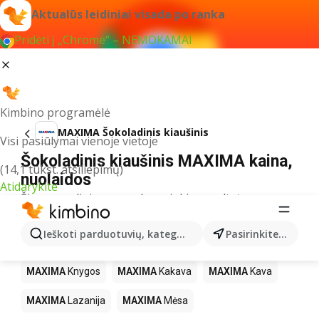
Aktualūs leidiniai visada po ranka
Pridėti į „Chrome“ – NEMOKAMAI
Kimbino programėlė
MAXIMA Šokoladinis kiaušinis
Visi pasiūlymai vienoje vietoje
Šokoladinis kiaušinis MAXIMA kaina,
(14,1 tūkst. atsiliepimų)
nuolaidos
Atidarykite
Šiuo pavadinimu neradome jokių rezultatų
Kiti produktai parduotuvėse MAXIMA
Ieškoti parduotuvių, kategorijų, produktų...
Pasirinkite miestą
MAXIMA
LEGO
MAXIMA
Gėrimai
MAXIMA
Pica
MAXIMA
Knygos
MAXIMA
Kakava
MAXIMA
Kava
MAXIMA
Lazanija
MAXIMA
Mėsa