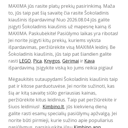
MAXIMA jūs rasite platų prekių pasirinkimą. Maža
to, jūs taip pat šią savaitę čia rasite Šokoladinis
kiaušinis išpardavimą! Nuo 2026.08.04 jūs galite
įsigyti Šokoladinis kiaušinis už mapesnę kainą iš
MAXIMA. Paskubėkite! Pasiūlymo laikas yra ribotas!
Jei norite įsigyti kitų prekių, kuriems vyksta
išpardavimas, peržiūrėkite visą MAXIMA leidinį. Be
Šokoladinis kiaušinis, jūs taip pat šiandien galite
rasti
LEGO
,
Pica
,
Knygos
,
Gėrimai
ir
Kava
išpardavimą. Įsigykite viską ko jums reikia pigiau!
Mėgaukitės sutaupydami Šokoladinis kiaušinis taip
pat ir kitose parduotuvėse. Jei norite sužinoti, kas
šią ar kitą savaitę siūlo geriausias kainas,
peržiūrėkite kitus leidinius. Taip pat peržiūrėkite ir
šiuos leidinius! .
Kimbino.lt
, jūs kiekvieną dieną
galite rasti esamų specialių pasiūlymų apžvalgą. Jei
norite būti pirmieji, kurie sužino apie populiarius
pasiūlymus, parsisiųskite jūsų
Kimbino app