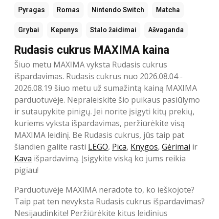
Pyragas
Romas
Nintendo Switch
Matcha
Grybai
Kepenys
Stalo žaidimai
Ašvaganda
Rudasis cukrus MAXIMA kaina
Šiuo metu MAXIMA vyksta Rudasis cukrus
išpardavimas. Rudasis cukrus nuo 2026.08.04 -
2026.08.19 šiuo metu už sumažintą kainą MAXIMA
parduotuvėje. Nepraleiskite šio puikaus pasiūlymo
ir sutaupykite pinigų. Jei norite įsigyti kitų prekių,
kuriems vyksta išpardavimas, peržiūrėkite visą
MAXIMA leidinį. Be Rudasis cukrus, jūs taip pat
šiandien galite rasti
LEGO
,
Pica
,
Knygos
,
Gėrimai
ir
Kava
išpardavimą. Įsigykite viską ko jums reikia
pigiau!
Parduotuvėje MAXIMA neradote to, ko ieškojote?
Taip pat ten nevyksta Rudasis cukrus išpardavimas?
Nesijaudinkite! Peržiūrėkite kitus leidinius