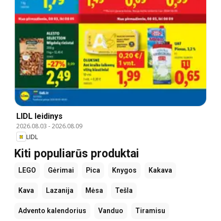
LIDL leidinys
2026.08.03
-
2026.08.09
LIDL
Kiti populiarūs produktai
LEGO
Gėrimai
Pica
Knygos
Kakava
Kava
Lazanija
Mėsa
Tešla
Advento kalendorius
Vanduo
Tiramisu