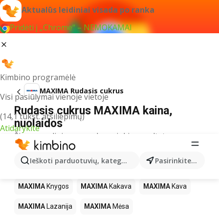
Aktualūs leidiniai visada po ranka
Pridėti į „Chrome“ – NEMOKAMAI
Kimbino programėlė
MAXIMA Rudasis cukrus
Visi pasiūlymai vienoje vietoje
Rudasis cukrus MAXIMA kaina,
(14,1 tūkst. atsiliepimų)
nuolaidos
Atidarykite
Šiuo pavadinimu neradome jokių rezultatų
Kiti produktai parduotuvėse MAXIMA
Ieškoti parduotuvių, kategorijų, produktų...
Pasirinkite miestą
MAXIMA
LEGO
MAXIMA
Gėrimai
MAXIMA
Pica
MAXIMA
Knygos
MAXIMA
Kakava
MAXIMA
Kava
MAXIMA
Lazanija
MAXIMA
Mėsa