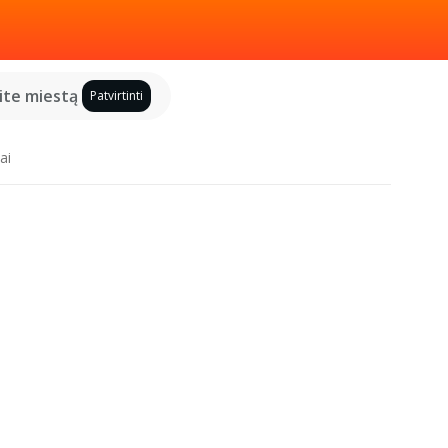
kite miestą
Patvirtinti
ai