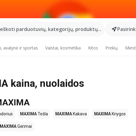
Ieškoti parduotuvių, kategorijų, produktų...
Pasirin
, avalynė ir sportas
Vaistai, kosmetika
Kitos
Prekių
Miest
A kaina, nuolaidos
e MAXIMA
dorius
MAXIMA
Tešla
MAXIMA
Kakava
MAXIMA
Knygos
MAXIMA
Gėrimai