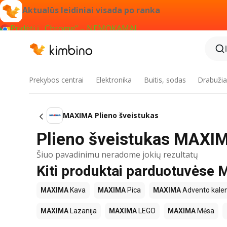
Aktualūs leidiniai visada po ranka
Pridėti į „Chrome“ – NEMOKAMAI
Prekybos centrai
Elektronika
Buitis, sodas
Drabužiai
MAXIMA Plieno šveistukas
Plieno šveistukas MAXIM
Šiuo pavadinimu neradome jokių rezultatų
Kiti produktai parduotuvės
MAXIMA
Kava
MAXIMA
Pica
MAXIMA
Advento kalen
MAXIMA
Lazanija
MAXIMA
LEGO
MAXIMA
Mėsa