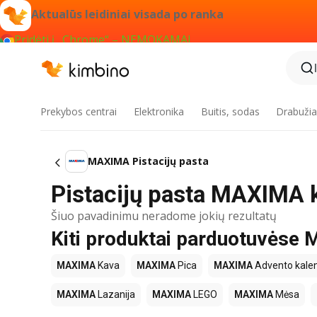
Aktualūs leidiniai visada po ranka
Pridėti į „Chrome“ – NEMOKAMAI
Prekybos centrai
Elektronika
Buitis, sodas
Drabužiai
MAXIMA Pistacijų pasta
Pistacijų pasta MAXIMA k
Šiuo pavadinimu neradome jokių rezultatų
Kiti produktai parduotuvės
MAXIMA
Kava
MAXIMA
Pica
MAXIMA
Advento kalen
MAXIMA
Lazanija
MAXIMA
LEGO
MAXIMA
Mėsa