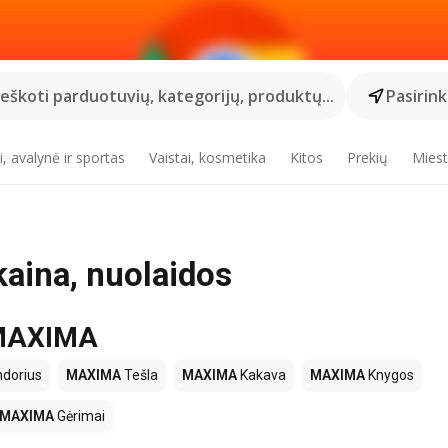
Ieškoti parduotuvių, kategorijų, produktų...
Pasirin
, avalynė ir sportas
Vaistai, kosmetika
Kitos
Prekių
Miest
aina, nuolaidos
e MAXIMA
dorius
MAXIMA
Tešla
MAXIMA
Kakava
MAXIMA
Knygos
MAXIMA
Gėrimai