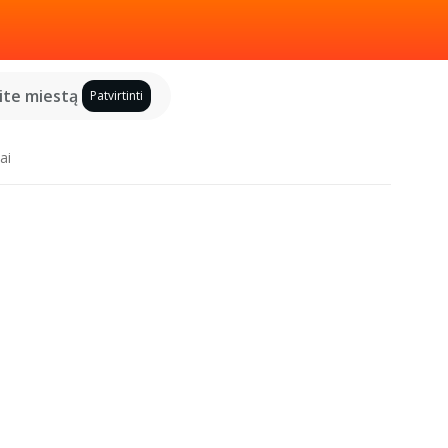
kite miestą
Patvirtinti
ai