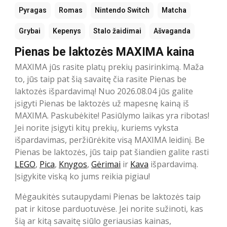
Pyragas
Romas
Nintendo Switch
Matcha
Grybai
Kepenys
Stalo žaidimai
Ašvaganda
Pienas be laktozės MAXIMA kaina
MAXIMA jūs rasite platų prekių pasirinkimą. Maža
to, jūs taip pat šią savaitę čia rasite Pienas be
laktozės išpardavimą! Nuo 2026.08.04 jūs galite
įsigyti Pienas be laktozės už mapesnę kainą iš
MAXIMA. Paskubėkite! Pasiūlymo laikas yra ribotas!
Jei norite įsigyti kitų prekių, kuriems vyksta
išpardavimas, peržiūrėkite visą MAXIMA leidinį. Be
Pienas be laktozės, jūs taip pat šiandien galite rasti
LEGO
,
Pica
,
Knygos
,
Gėrimai
ir
Kava
išpardavimą.
Įsigykite viską ko jums reikia pigiau!
Mėgaukitės sutaupydami Pienas be laktozės taip
pat ir kitose parduotuvėse. Jei norite sužinoti, kas
šią ar kitą savaitę siūlo geriausias kainas,