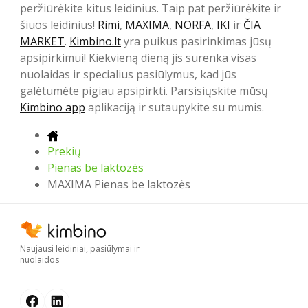
peržiūrėkite kitus leidinius. Taip pat peržiūrėkite ir
šiuos leidinius!
Rimi
,
MAXIMA
,
NORFA
,
IKI
ir
ČIA
MARKET
.
Kimbino.lt
yra puikus pasirinkimas jūsų
apsipirkimui! Kiekvieną dieną jis surenka visas
nuolaidas ir specialius pasiūlymus, kad jūs
galėtumėte pigiau apsipirkti. Parsisiųskite mūsų
Kimbino app
aplikaciją ir sutaupykite su mumis.
Prekių
Pienas be laktozės
MAXIMA Pienas be laktozės
Naujausi leidiniai, pasiūlymai ir
nuolaidos