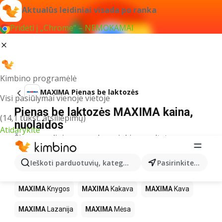
Aktualūs leidiniai visada po ranka
Pridėti į „Chrome“ – NEMOKAMAI
Kimbino programėlė
MAXIMA Pienas be laktozės
Visi pasiūlymai vienoje vietoje
Pienas be laktozės MAXIMA kaina,
(14,1 tūkst. atsiliepimų)
nuolaidos
Atidarykite
Šiuo pavadinimu neradome jokių rezultatų
Kiti produktai parduotuvėse MAXIMA
Ieškoti parduotuvių, kategorijų, produktų...
Pasirinkite miestą
MAXIMA
LEGO
MAXIMA
Gėrimai
MAXIMA
Pica
MAXIMA
Knygos
MAXIMA
Kakava
MAXIMA
Kava
MAXIMA
Lazanija
MAXIMA
Mėsa