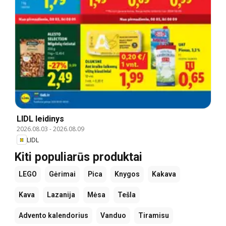
LIDL leidinys
2026.08.03
-
2026.08.09
LIDL
Kiti populiarūs produktai
LEGO
Gėrimai
Pica
Knygos
Kakava
Kava
Lazanija
Mėsa
Tešla
Advento kalendorius
Vanduo
Tiramisu