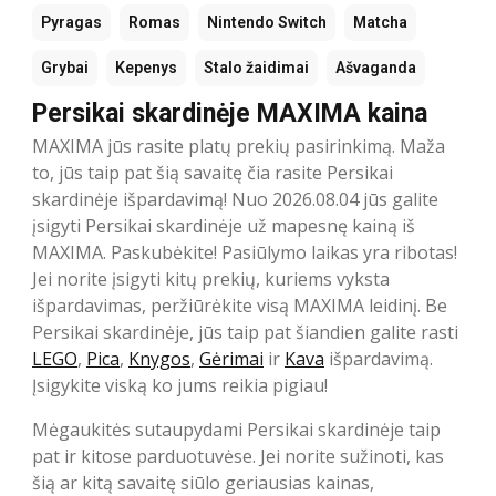
Pyragas
Romas
Nintendo Switch
Matcha
Grybai
Kepenys
Stalo žaidimai
Ašvaganda
Persikai skardinėje MAXIMA kaina
MAXIMA jūs rasite platų prekių pasirinkimą. Maža
to, jūs taip pat šią savaitę čia rasite Persikai
skardinėje išpardavimą! Nuo 2026.08.04 jūs galite
įsigyti Persikai skardinėje už mapesnę kainą iš
MAXIMA. Paskubėkite! Pasiūlymo laikas yra ribotas!
Jei norite įsigyti kitų prekių, kuriems vyksta
išpardavimas, peržiūrėkite visą MAXIMA leidinį. Be
Persikai skardinėje, jūs taip pat šiandien galite rasti
LEGO
,
Pica
,
Knygos
,
Gėrimai
ir
Kava
išpardavimą.
Įsigykite viską ko jums reikia pigiau!
Mėgaukitės sutaupydami Persikai skardinėje taip
pat ir kitose parduotuvėse. Jei norite sužinoti, kas
šią ar kitą savaitę siūlo geriausias kainas,