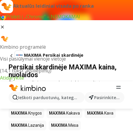
Aktualūs leidiniai visada po ranka
Pridėti į „Chrome“ – NEMOKAMAI
Kimbino programėlė
MAXIMA Persikai skardinėje
Visi pasiūlymai vienoje vietoje
Persikai skardinėje MAXIMA kaina,
(14,1 tūkst. atsiliepimų)
nuolaidos
Atidarykite
Šiuo pavadinimu neradome jokių rezultatų
Kiti produktai parduotuvėse MAXIMA
Ieškoti parduotuvių, kategorijų, produktų...
Pasirinkite miestą
MAXIMA
LEGO
MAXIMA
Gėrimai
MAXIMA
Pica
MAXIMA
Knygos
MAXIMA
Kakava
MAXIMA
Kava
MAXIMA
Lazanija
MAXIMA
Mėsa