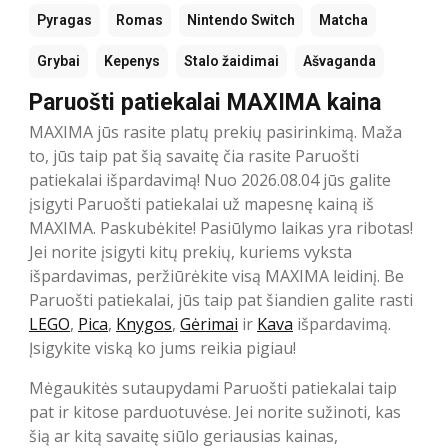
Pyragas
Romas
Nintendo Switch
Matcha
Grybai
Kepenys
Stalo žaidimai
Ašvaganda
Paruošti patiekalai MAXIMA kaina
MAXIMA jūs rasite platų prekių pasirinkimą. Maža
to, jūs taip pat šią savaitę čia rasite Paruošti
patiekalai išpardavimą! Nuo 2026.08.04 jūs galite
įsigyti Paruošti patiekalai už mapesnę kainą iš
MAXIMA. Paskubėkite! Pasiūlymo laikas yra ribotas!
Jei norite įsigyti kitų prekių, kuriems vyksta
išpardavimas, peržiūrėkite visą MAXIMA leidinį. Be
Paruošti patiekalai, jūs taip pat šiandien galite rasti
LEGO
,
Pica
,
Knygos
,
Gėrimai
ir
Kava
išpardavimą.
Įsigykite viską ko jums reikia pigiau!
Mėgaukitės sutaupydami Paruošti patiekalai taip
pat ir kitose parduotuvėse. Jei norite sužinoti, kas
šią ar kitą savaitę siūlo geriausias kainas,