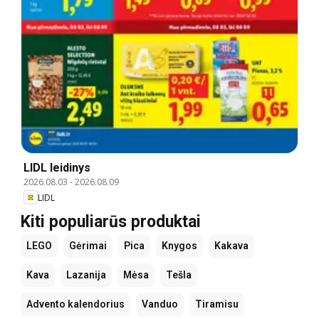
LIDL leidinys
2026.08.03
-
2026.08.09
LIDL
Kiti populiarūs produktai
LEGO
Gėrimai
Pica
Knygos
Kakava
Kava
Lazanija
Mėsa
Tešla
Advento kalendorius
Vanduo
Tiramisu