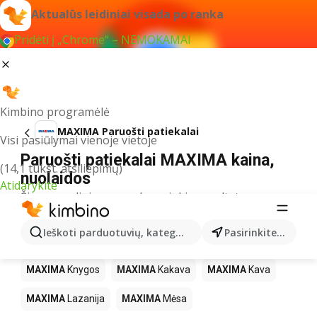
Aktualūs leidiniai visada po ranka
Pridėti į „Chrome“ – NEMOKAMAI
Kimbino programėlė
MAXIMA Paruošti patiekalai
Visi pasiūlymai vienoje vietoje
Paruošti patiekalai MAXIMA kaina,
(14,1 tūkst. atsiliepimų)
nuolaidos
Atidarykite
Šiuo pavadinimu neradome jokių rezultatų
Kiti produktai parduotuvėse MAXIMA
Ieškoti parduotuvių, kategorijų, produktų...
Pasirinkite miestą
MAXIMA
LEGO
MAXIMA
Gėrimai
MAXIMA
Pica
MAXIMA
Knygos
MAXIMA
Kakava
MAXIMA
Kava
MAXIMA
Lazanija
MAXIMA
Mėsa