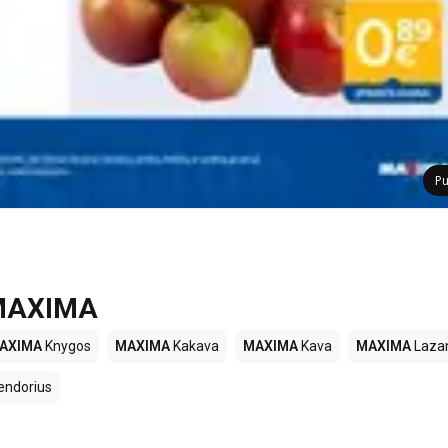
Pu
e MAXIMA
AXIMA
Knygos
MAXIMA
Kakava
MAXIMA
Kava
MAXIMA
Lazan
endorius