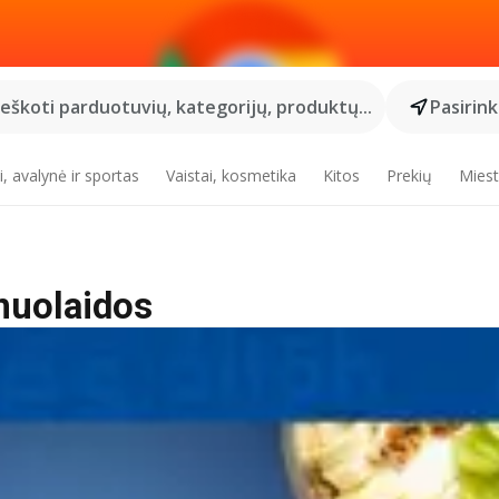
Ieškoti parduotuvių, kategorijų, produktų...
Pasirin
, avalynė ir sportas
Vaistai, kosmetika
Kitos
Prekių
Miest
nuolaidos