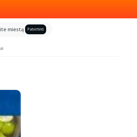
kite miestą
Patvirtinti
ai