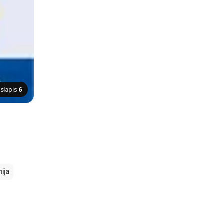
slapis
6
ija