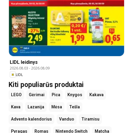
LIDL leidinys
2026.08.03
-
2026.08.09
LIDL
Kiti populiarūs produktai
LEGO
Gėrimai
Pica
Knygos
Kakava
Kava
Lazanija
Mėsa
Tešla
Advento kalendorius
Vanduo
Tiramisu
Pyragas
Romas
Nintendo Switch
Matcha