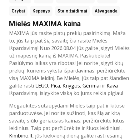
Grybai
Kepenys
Stalo žaidimai
Ašvaganda
Mielės MAXIMA kaina
MAXIMA jūs rasite platų prekių pasirinkimą. Maža
to, jūs taip pat šią savaitę čia rasite Mielės
išpardavimą! Nuo 2026.08.04 jūs galite įsigyti Mielės
už mapesnę kainą iš MAXIMA. Paskubėkite!
Pasiūlymo laikas yra ribotas! Jei norite įsigyti kitų
prekių, kuriems vyksta išpardavimas, peržiūrėkite
visą MAXIMA leidinį. Be Mielės, jūs taip pat šiandien
galite rasti
LEGO
,
Pica
,
Knygos
,
Gėrimai
ir
Kava
išpardavimą. Įsigykite viską ko jums reikia pigiau!
Mėgaukitės sutaupydami Mielės taip pat ir kitose
parduotuvėse. Jei norite sužinoti, kas šią ar kitą
savaitę siūlo geriausias kainas, peržiūrėkite kitus
leidinius. Taip pat peržiūrėkite ir šiuos leidinius! .
Kimbino.lt
, jūs kiekvieną dieną galite rasti esamų