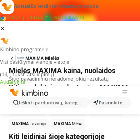
Aktualūs leidiniai visada po ranka
Pridėti į „Chrome“ – NEMOKAMAI
Kimbino programėlė
MAXIMA Mielės
Visi pasiūlymai vienoje vietoje
Mielės MAXIMA kaina, nuolaidos
(14,1 tūkst. atsiliepimų)
Šiuo pavadinimu neradome jokių rezultatų
Atidarykite
Kiti produktai parduotuvėse MAXIMA
MAXIMA
LEGO
MAXIMA
Gėrimai
MAXIMA
Pica
Ieškoti parduotuvių, kategorijų, produktų...
Pasirinkite miestą
MAXIMA
Knygos
MAXIMA
Kakava
MAXIMA
Kava
MAXIMA
Lazanija
MAXIMA
Mėsa
Kiti leidiniai šioje kategorijoje