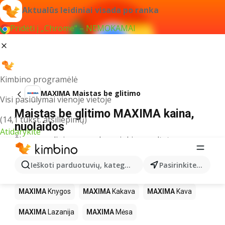
Aktualūs leidiniai visada po ranka
Pridėti į „Chrome“ – NEMOKAMAI
Kimbino programėlė
MAXIMA Maistas be glitimo
Visi pasiūlymai vienoje vietoje
Maistas be glitimo MAXIMA kaina,
(14,1 tūkst. atsiliepimų)
nuolaidos
Atidarykite
Šiuo pavadinimu neradome jokių rezultatų
Kiti produktai parduotuvėse MAXIMA
Ieškoti parduotuvių, kategorijų, produktų...
Pasirinkite miestą
MAXIMA
LEGO
MAXIMA
Gėrimai
MAXIMA
Pica
MAXIMA
Knygos
MAXIMA
Kakava
MAXIMA
Kava
MAXIMA
Lazanija
MAXIMA
Mėsa