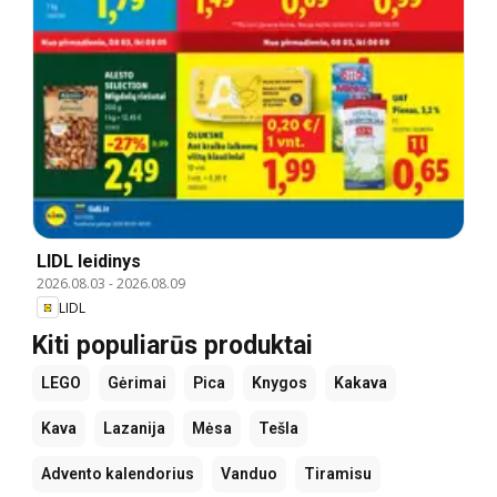
LIDL leidinys
2026.08.03
-
2026.08.09
LIDL
Kiti populiarūs produktai
LEGO
Gėrimai
Pica
Knygos
Kakava
Kava
Lazanija
Mėsa
Tešla
Advento kalendorius
Vanduo
Tiramisu