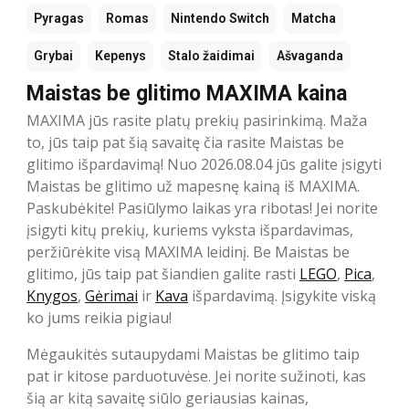
Pyragas
Romas
Nintendo Switch
Matcha
Grybai
Kepenys
Stalo žaidimai
Ašvaganda
Maistas be glitimo MAXIMA kaina
MAXIMA jūs rasite platų prekių pasirinkimą. Maža
to, jūs taip pat šią savaitę čia rasite Maistas be
glitimo išpardavimą! Nuo 2026.08.04 jūs galite įsigyti
Maistas be glitimo už mapesnę kainą iš MAXIMA.
Paskubėkite! Pasiūlymo laikas yra ribotas! Jei norite
įsigyti kitų prekių, kuriems vyksta išpardavimas,
peržiūrėkite visą MAXIMA leidinį. Be Maistas be
glitimo, jūs taip pat šiandien galite rasti
LEGO
,
Pica
,
Knygos
,
Gėrimai
ir
Kava
išpardavimą. Įsigykite viską
ko jums reikia pigiau!
Mėgaukitės sutaupydami Maistas be glitimo taip
pat ir kitose parduotuvėse. Jei norite sužinoti, kas
šią ar kitą savaitę siūlo geriausias kainas,