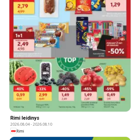
Rimi leidinys
2026.08.04
-
2026.08.10
Rimi