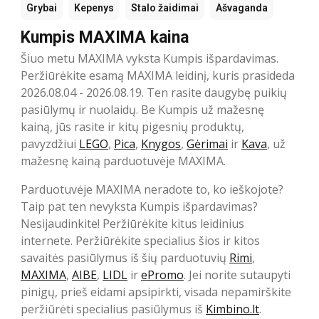
Grybai
Kepenys
Stalo žaidimai
Ašvaganda
Kumpis MAXIMA kaina
Šiuo metu MAXIMA vyksta Kumpis išpardavimas.
Peržiūrėkite esamą MAXIMA leidinį, kuris prasideda
2026.08.04 - 2026.08.19. Ten rasite daugybę puikių
pasiūlymų ir nuolaidų. Be Kumpis už mažesnę
kainą, jūs rasite ir kitų pigesnių produktų,
pavyzdžiui
LEGO
,
Pica
,
Knygos
,
Gėrimai
ir
Kava
, už
mažesnę kainą parduotuvėje MAXIMA.
Parduotuvėje MAXIMA neradote to, ko ieškojote?
Taip pat ten nevyksta Kumpis išpardavimas?
Nesijaudinkite! Peržiūrėkite kitus leidinius
internete. Peržiūrėkite specialius šios ir kitos
savaitės pasiūlymus iš šių parduotuvių
Rimi
,
MAXIMA
,
AIBE
,
LIDL
ir
ePromo
. Jei norite sutaupyti
pinigų, prieš eidami apsipirkti, visada nepamirškite
peržiūrėti specialius pasiūlymus iš
Kimbino.lt
.