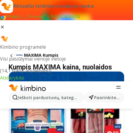
Aktualūs leidiniai visada po ranka
Pridėti į „Chrome“ – NEMOKAMAI
Kimbino programėlė
MAXIMA Kumpis
Visi pasiūlymai vienoje vietoje
Kumpis MAXIMA kaina, nuolaidos
(14,1 tūkst. atsiliepimų)
Atidarykite
Ieškoti parduotuvių, kategorijų, produktų...
Pasirinkite miestą