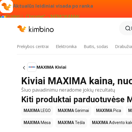
Aktualūs leidiniai visada po ranka
Pridėti į „Chrome“ – NEMOKAMAI
Prekybos centrai
Elektronika
Buitis, sodas
Drabužiai
MAXIMA Kiviai
Kiviai MAXIMA kaina, nu
Šiuo pavadinimu neradome jokių rezultatų
Kiti produktai parduotuvės
MAXIMA
LEGO
MAXIMA
Gėrimai
MAXIMA
Pica
M
MAXIMA
Mėsa
MAXIMA
Tešla
MAXIMA
Advento kal