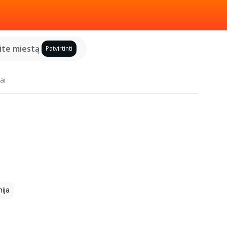
kite miestą
Patvirtinti
ai
ija