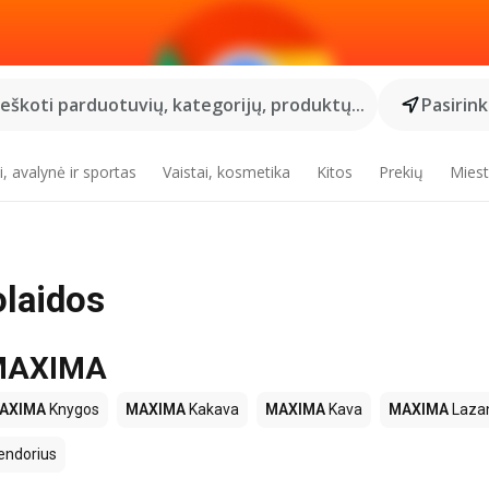
Ieškoti parduotuvių, kategorijų, produktų...
Pasirin
, avalynė ir sportas
Vaistai, kosmetika
Kitos
Prekių
Miest
olaidos
e MAXIMA
AXIMA
Knygos
MAXIMA
Kakava
MAXIMA
Kava
MAXIMA
Lazan
endorius