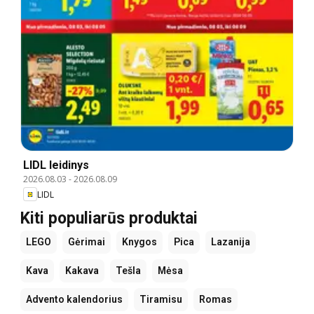
LIDL leidinys
2026.08.03
-
2026.08.09
LIDL
Kiti populiarūs produktai
LEGO
Gėrimai
Knygos
Pica
Lazanija
Kava
Kakava
Tešla
Mėsa
Advento kalendorius
Tiramisu
Romas