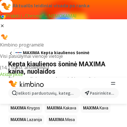
Aktualūs leidiniai visada po ranka
Pridėti į „Chrome“ – NEMOKAMAI
Kimbino programėlė
MAXIMA Kepta kiaulienos šoninė
Visi pasiūlymai vienoje vietoje
Kepta kiaulienos šoninė MAXIMA
(14,1 tūkst. atsiliepimų)
kaina, nuolaidos
Atidarykite
Šiuo pavadinimu neradome jokių rezultatų
Kiti produktai parduotuvėse MAXIMA
Ieškoti parduotuvių, kategorijų, produktų...
Pasirinkite miestą
MAXIMA
LEGO
MAXIMA
Gėrimai
MAXIMA
Pica
MAXIMA
Knygos
MAXIMA
Kakava
MAXIMA
Kava
MAXIMA
Lazanija
MAXIMA
Mėsa