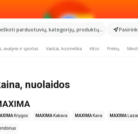
Ieškoti parduotuvių, kategorijų, produktų...
Pasirin
, avalynė ir sportas
Vaistai, kosmetika
Kitos
Prekių
Miest
ina, nuolaidos
e MAXIMA
AXIMA
Knygos
MAXIMA
Kakava
MAXIMA
Kava
MAXIMA
Lazan
endorius