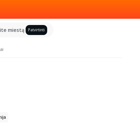
kite miestą
Patvirtinti
ai
ija