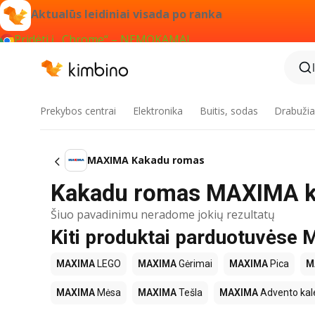
Aktualūs leidiniai visada po ranka
Pridėti į „Chrome“ – NEMOKAMAI
Prekybos centrai
Elektronika
Buitis, sodas
Drabužiai
MAXIMA Kakadu romas
Kakadu romas MAXIMA ka
Šiuo pavadinimu neradome jokių rezultatų
Kiti produktai parduotuvės
MAXIMA
LEGO
MAXIMA
Gėrimai
MAXIMA
Pica
M
MAXIMA
Mėsa
MAXIMA
Tešla
MAXIMA
Advento kal