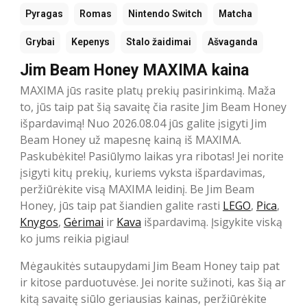
Pyragas
Romas
Nintendo Switch
Matcha
Grybai
Kepenys
Stalo žaidimai
Ašvaganda
Jim Beam Honey MAXIMA kaina
MAXIMA jūs rasite platų prekių pasirinkimą. Maža
to, jūs taip pat šią savaitę čia rasite Jim Beam Honey
išpardavimą! Nuo 2026.08.04 jūs galite įsigyti Jim
Beam Honey už mapesnę kainą iš MAXIMA.
Paskubėkite! Pasiūlymo laikas yra ribotas! Jei norite
įsigyti kitų prekių, kuriems vyksta išpardavimas,
peržiūrėkite visą MAXIMA leidinį. Be Jim Beam
Honey, jūs taip pat šiandien galite rasti
LEGO
,
Pica
,
Knygos
,
Gėrimai
ir
Kava
išpardavimą. Įsigykite viską
ko jums reikia pigiau!
Mėgaukitės sutaupydami Jim Beam Honey taip pat
ir kitose parduotuvėse. Jei norite sužinoti, kas šią ar
kitą savaitę siūlo geriausias kainas, peržiūrėkite