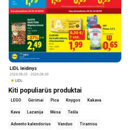
LIDL leidinys
2026.08.03
-
2026.08.09
LIDL
Kiti populiarūs produktai
LEGO
Gėrimai
Pica
Knygos
Kakava
Kava
Lazanija
Mėsa
Tešla
Advento kalendorius
Vanduo
Tiramisu