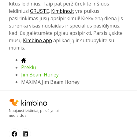
kitus leidinius. Taip pat peržiūrėkite ir šiuos
leidinius!
GRUSTE
.
Kimbino.lt
yra puikus
pasirinkimas jūsų apsipirkimui! Kiekvieną dieną jis
surenka visas nuolaidas ir specialius pasiūlymus,
kad jūs galėtumėte pigiau apsipirkti. Parsisiųskite
mūsų
Kimbino app
aplikaciją ir sutaupykite su
mumis.
Prekių
Jim Beam Honey
MAXIMA Jim Beam Honey
Naujausi leidiniai, pasiūlymai ir
nuolaidos