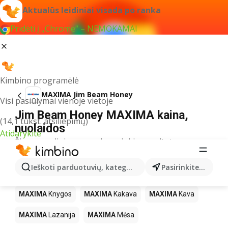
Aktualūs leidiniai visada po ranka
Pridėti į „Chrome“ – NEMOKAMAI
Kimbino programėlė
MAXIMA Jim Beam Honey
Visi pasiūlymai vienoje vietoje
Jim Beam Honey MAXIMA kaina,
(14,1 tūkst. atsiliepimų)
nuolaidos
Atidarykite
Šiuo pavadinimu neradome jokių rezultatų
Kiti produktai parduotuvėse MAXIMA
Ieškoti parduotuvių, kategorijų, produktų...
Pasirinkite miestą
MAXIMA
LEGO
MAXIMA
Gėrimai
MAXIMA
Pica
MAXIMA
Knygos
MAXIMA
Kakava
MAXIMA
Kava
MAXIMA
Lazanija
MAXIMA
Mėsa