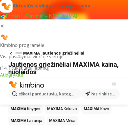
Aktualūs leidiniai visada po ranka
Pridėti į „Chrome“ – NEMOKAMAI
Kimbino programėlė
MAXIMA Jautienos griežinėliai
Visi pasiūlymai vienoje vietoje
Jautienos griežinėliai MAXIMA kaina,
(14,1 tūkst. atsiliepimų)
nuolaidos
Atidarykite
Šiuo pavadinimu neradome jokių rezultatų
Kiti produktai parduotuvėse MAXIMA
Ieškoti parduotuvių, kategorijų, produktų...
Pasirinkite miestą
MAXIMA
LEGO
MAXIMA
Gėrimai
MAXIMA
Pica
MAXIMA
Knygos
MAXIMA
Kakava
MAXIMA
Kava
MAXIMA
Lazanija
MAXIMA
Mėsa