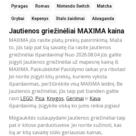
Pyragas
Romas
Nintendo Switch
Matcha
Grybai
Kepenys
Stalo žaidimai
Ašvaganda
Jautienos griežinėliai MAXIMA kaina
MAXIMA jūs rasite platų prekių pasirinkimą. Maža
to, jūs taip pat šią savaitę čia rasite Jautienos
griežinėliai išpardavimą! Nuo 2026.08.04 jūs galite
įsigyti Jautienos griežinėliai už mapesnę kainą iš
MAXIMA. Paskubėkite! Pasiūlymo laikas yra ribotas!
Jei norite įsigyti kitų prekių, kuriems vyksta
išpardavimas, peržiūrėkite visą MAXIMA leidinį. Be
Jautienos griežinėliai, jūs taip pat šiandien galite
rasti
LEGO
,
Pica
,
Knygos
,
Gėrimai
ir
Kava
išpardavimą. Įsigykite viską ko jums reikia pigiau!
Mėgaukitės sutaupydami Jautienos griežinėliai taip
pat ir kitose parduotuvėse. Jei norite sužinoti, kas
šią ar kitą savaitę siūlo geriausias kainas,