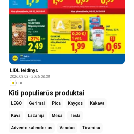
LIDL leidinys
2026.08.03
-
2026.08.09
LIDL
Kiti populiarūs produktai
LEGO
Gėrimai
Pica
Knygos
Kakava
Kava
Lazanija
Mėsa
Tešla
Advento kalendorius
Vanduo
Tiramisu